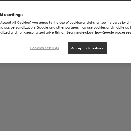
ie settings
“Accept All Cookies”, you agree to the use of cookies and similar technologies for sit
and ads personalization. Google and other partners may use cookies and mobile ad id
guld 30g
alized and non‑personalized advertising.
Learn more about how Google processes
Cookies settings
Accept all cookies