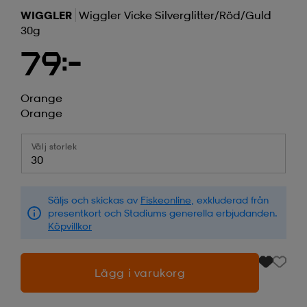
WIGGLER
Wiggler Vicke Silverglitter/röd/guld
30g
79:-
Orange
Orange
Välj storlek
30
Säljs och skickas av
Fiskeonline
, exkluderad från
presentkort och Stadiums generella erbjudanden.
Köpvillkor
Lägg i varukorg