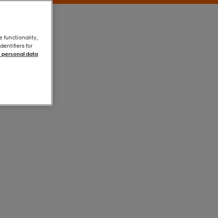
e functionality,
entifiers for
 personal data
Orange
Orange