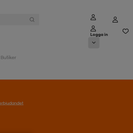
Logga in
Butiker
l erbjudandet