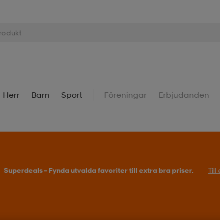
Herr
Barn
Sport
Föreningar
Erbjudanden
Superdeals – Fynda utvalda favoriter till extra bra priser.
Til