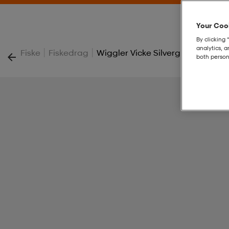
Your Cook
By clicking 
analytics, 
|
|
Fiske
Fiskedrag
Wiggler Vicke Silverglitter/röd/
both person