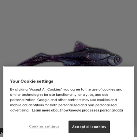
-BH
ngsskor
öjor & skjortor
ngsskor
ingsskor
ar
ingsskor
n
ingsskor
ts & toppar
or
n
kor
kor
öjor & skjortor
usskor
öjor & skjortor
skor
r
skor
n
tskor
Your Cookie settings
By clicking “Accept All Cookies”, you agree to the use of cookies and
similar technologies for site functionality, analytics, and ads
personalization. Google and other partners may use cookies and
 & klänningar
or
r & pannband
or
 & klänningar
-/Tennisskor
mobile ad identifiers for both personalized and non‑personalized
advertising.
Learn more about how Google processes personal data
1
/
1
r
andy-/Handbollsskor
kar & vantar
andy-/Handbollsskor
ller
ler
Cookies settings
Accept all cookies
Purple