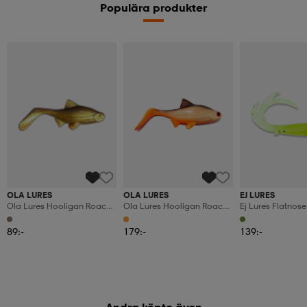
Populära produkter
OLA LURES
OLA LURES
EJ LURES
Ola Lures Hooligan Roach
Ola Lures Hooligan Roach
Ej Lures Flatnos
Baby Kiwi 9,5cm 10gr 6-
Dirty Roach 21cm, 115gr
Dragon Zalt And
Pack
Lime 11 Cm, 3,7g
89:-
179:-
139:-