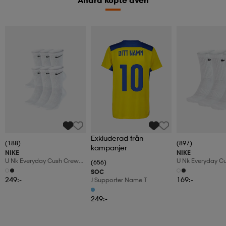
Andra köpte även
Exkluderad från
(188)
(897)
kampanjer
NIKE
NIKE
U Nk Everyday Cush Crew
U Nk Everyday C
(656)
6pr-Bd
3pr
SOC
249:-
169:-
J Supporter Name T
249:-