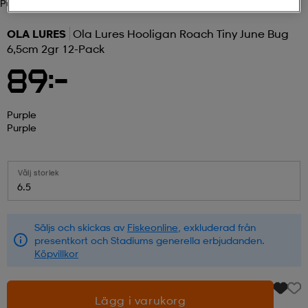
Purple
r & pannband
tskor
läder
tskor
r
ngsskor
OLA LURES
Ola Lures Hooligan Roach Tiny June Bug
6,5cm 2gr 12-Pack
89:-
kar & vantar
skor
ukar
skor
kar & vantar
kor
Purple
Purple
ukar
sskor
ställ
sskor
ukar
lbehör
Välj storlek
ställ
stövlar
por
stövlar
ställ
er
6.5
Säljs och skickas av
Fiskeonline
, exkluderad från
por
ler
kläder
ler
läder
presentkort och Stadiums generella erbjudanden.
Köpvillkor
kläder
ngskor
asögon
ngskor
por
Lägg i varukorg