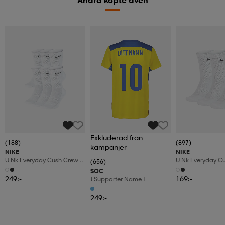
Andra köpte även
Exkluderad från
(188)
(897)
kampanjer
NIKE
NIKE
U Nk Everyday Cush Crew
U Nk Everyday C
(656)
6pr-Bd
3pr
SOC
249:-
169:-
J Supporter Name T
249:-