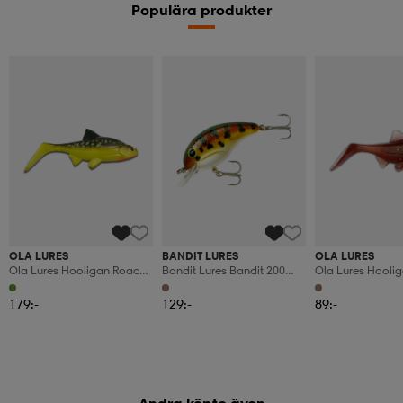
Populära produkter
OLA LURES
BANDIT LURES
OLA LURES
Ola Lures Hooligan Roach
Bandit Lures Bandit 200
Ola Lures Hooli
Hot Pike 21cm, 115gr
Natural Goby 5cm
Micro Motoroil 5
16-Pack
179:-
129:-
89:-