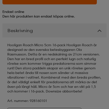
läder
lbehör
r
lbehör
kläder
Endast online
Den här produkten kan endast köpas online.
asögon
äder
r
Beskrivning
Hooligan Roach Micro 5cm 16-pack Hooligan Roach är
r
s
designad av den svenska betesbyggaren Ola
Rasmusson. Detta är en nedskalning av 21cm versionen.
Den har en bred profil och en perfekt lugn och naturlig
rörelse som kommer trigga predatorerna som simmar
äder
ård
äder
runt! Den stora paddeln skapar en unik rörelse genom
hela betet ända till nosen som sänder ut massiva
vibrationer i vattnet. Kombinerat med den breda profilen,
är det väldigt enkelt för predatorerna att märka av det
s
s
även på långt håll. Micro är 5cm och har en vikt på 1,5
och kommer i 16-pack. Downsize abborrbete!
Art. nummer: 928160101
ård
ård