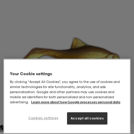
-BH
ngsskor
öjor & skjortor
ngsskor
ingsskor
ar
ingsskor
n
ingsskor
ts & toppar
or
n
kor
kor
öjor & skjortor
usskor
Your Cookie settings
öjor & skjortor
skor
r
skor
n
tskor
By clicking “Accept All Cookies”, you agree to the use of cookies and
similar technologies for site functionality, analytics, and ads
personalization. Google and other partners may use cookies and
mobile ad identifiers for both personalized and non‑personalized
 & klänningar
or
r & pannband
or
 & klänningar
-/Tennisskor
advertising.
Learn more about how Google processes personal data
1
/
1
Cookies settings
Accept all cookies
r
andy-/Handbollsskor
kar & vantar
andy-/Handbollsskor
ller
ler
Brown