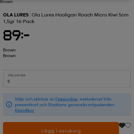
Brown
r & pannband
tskor
läder
tskor
r
ngsskor
OLA LURES
Ola Lures Hooligan Roach Micro Kiwi 5cm
1,5gr 16-Pack
89:-
kar & vantar
skor
ukar
skor
kar & vantar
kor
Brown
Brown
ukar
sskor
ställ
sskor
ukar
lbehör
Välj storlek
ställ
stövlar
por
stövlar
ställ
er
5
Säljs och skickas av
Fiskeonline
, exkluderad från
por
ler
kläder
ler
läder
presentkort och Stadiums generella erbjudanden.
Köpvillkor
kläder
ngskor
asögon
ngskor
por
Lägg i varukorg