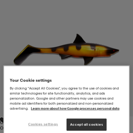
-BH
ngsskor
öjor & skjortor
ngsskor
ingsskor
ar
ingsskor
n
ingsskor
ts & toppar
or
n
kor
kor
öjor & skjortor
usskor
öjor & skjortor
skor
r
skor
n
tskor
Your Cookie settings
By clicking “Accept All Cookies”, you agree to the use of cookies and
similar technologies for site functionality, analytics, and ads
personalization. Google and other partners may use cookies and
 & klänningar
or
r & pannband
or
 & klänningar
-/Tennisskor
mobile ad identifiers for both personalized and non‑personalized
advertising.
Learn more about how Google processes personal data
1
/
1
Orange
r
andy-/Handbollsskor
kar & vantar
andy-/Handbollsskor
ller
ler
Cookies settings
Accept all cookies
Orange