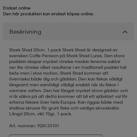
Endast online
läder
lbehör
r
lbehör
kläder
Den här produkten kan endast köpas online.
Beskrivning
asögon
äder
r
Shark Shad 20cm, 1-pack Shark Shad är designad av
svensken Coffe Persson på Shark Shad Lures. Den stora
r
s
paddeln skapar mycket rörelse medan fenorna saktar
ner lite rörelse vilket resulterar i en traditionell paddel tail
bete men i slow motion. Shark Shad kommer att
överraska både dig och gäddan. Den kan fiskas väldigt
äder
ård
äder
långsamt men samtidigt väldigt snabbt när du fiskar i
varmare vatten. Den har fångat mycket stora gäddor och
vi är säkra på att detta kommer att bli ett självklart val för
erfarna fiskare över hela Europa. Kan riggas både med
s
s
shallow skruvar för grunt fiske och vanliga skruvskallar.
Längd 20cm, vikt 70gr, 1-pack.
Art. nummer: 928133101
ård
ård