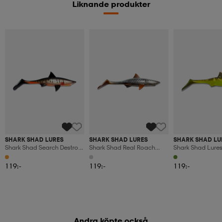
Liknande produkter
SHARK SHAD LURES
SHARK SHAD LURES
SHARK SHAD LU
Shark Shad Search Destroy
Shark Shad Real Roach
Shark Shad Lure
20cm, 70gr
20cm, 70gr
Shark Hot Pike 10
Pack
119:-
119:-
119:-
Andra köpte också