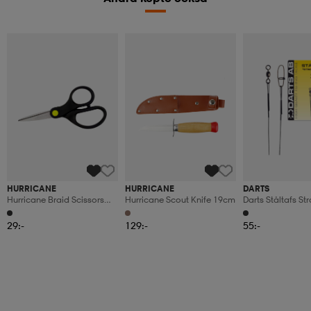
HURRICANE
HURRICANE
DARTS
Hurricane Braid Scissors
Hurricane Scout Knife 19cm
Darts Ståltafs S
13cm
15cm
29:-
129:-
55:-