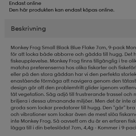
Endast online
Den här produkten kan endast köpas online.
Beskrivning
Monkey Frog Small Black Blue Flake 7cm, 9-pack Mon
för att locka både abborre och gädda till hugg. Det h
fiskeupplevelse. Monkey Frog finns tillgänglig i tre o
matcha preferenserna hos olika fiskarter och fiskef
eller på den stora gäddan har vi den perfekta storl
enastående förmåga att navigera genom den tätaste
design gör att den problemfritt glider igenom vattenväxt
tät vegetation. Säg adjö till frustrerande trassel oc
briljera i dessa utmanande miljöer. Men det är inte allt
groda som lockar predatorer till hugg. Den "går" br
och vibrationer som lockar även de mest slöa fiskarn
inte Monkey Frog. Så oavsett om du är en erfaren fisk
lägga till i din beteslåda! 7cm, 4,4g - Kommer i 9-pac