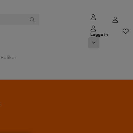
Logga in
Butiker
t