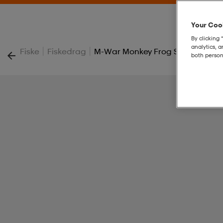
Your Cook
By clicking 
analytics, 
|
|
Fiske
Fiskedrag
M-War Monkey Frog Small Black B
both person