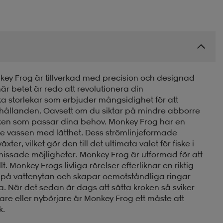
key Frog är tillverkad med precision och designad
är betet är redo att revolutionera din
lika storlekar som erbjuder mångsidighet för att
örhållanden. Oavsett om du siktar på mindre abborre
eken som passar dina behov. Monkey Frog har en
 vassen med lätthet. Dess strömlinjeformade
er, vilket gör den till det ultimata valet för fiske i
h missade möjligheter. Monkey Frog är utformad för att
. Monkey Frogs livliga rörelser efterliknar en riktig
a på vattenytan och skapar oemotståndliga ringar
a. När det sedan är dags att sätta kroken så sviker
are eller nybörjare är Monkey Frog ett måste att
k.