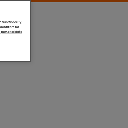
e functionality,
entifiers for
 personal data
Blue
Blue