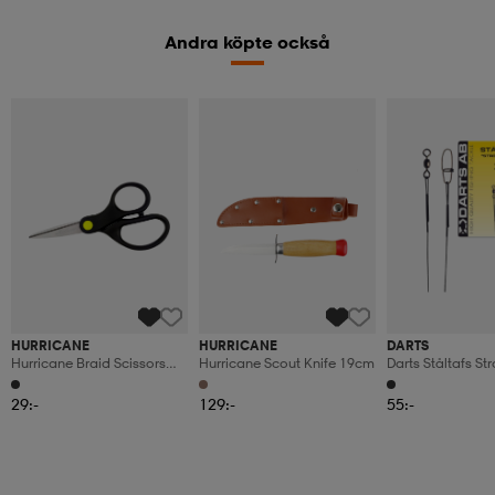
Andra köpte också
HURRICANE
HURRICANE
DARTS
Hurricane Braid Scissors
Hurricane Scout Knife 19cm
Darts Ståltafs S
13cm
15cm
29:-
129:-
55:-