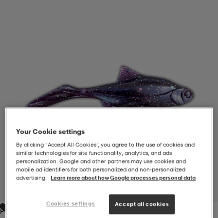
-BH
ngsskor
öjor & skjortor
ngsskor
ingsskor
ar
ingsskor
n
ingsskor
ts & toppar
or
n
kor
kor
öjor & skjortor
usskor
öjor & skjortor
skor
r
skor
n
tskor
Your Cookie settings
By clicking “Accept All Cookies”, you agree to the use of cookies and
similar technologies for site functionality, analytics, and ads
personalization. Google and other partners may use cookies and
 & klänningar
or
r & pannband
or
 & klänningar
-/Tennisskor
mobile ad identifiers for both personalized and non‑personalized
advertising.
Learn more about how Google processes personal data
1
/
1
r
andy-/Handbollsskor
kar & vantar
andy-/Handbollsskor
ller
ler
Cookies settings
Accept all cookies
Purple