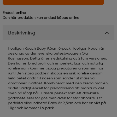
läder
lbehör
r
lbehör
kläder
Endast online
Den här produkten kan endast köpas online.
asögon
äder
r
Beskrivning
Hooligan Roach Baby 9,5cm 6-pack Hooligan Roach är
r
s
designad av den svenska betesbyggaren Ola
Rasmusson. Detta är en nedskalning av 21cm versionen.
Den har en bred profil och en perfekt lugn och naturlig
rörelse som kommer trigga predatorerna som simmar
äder
ård
äder
runt! Den stora paddeln skapar en unik rörelse genom
hela betet ända till nosen som sänder ut massiva
vibrationer i vattnet. Kombinerat med den breda profilen,
är det väldigt enkelt för predatorerna att märka av det
s
s
även på långt håll. Passar perfekt som ett downsize
gäddbete eller för gös men även för stor abborre. Ett
perfekta allroundbete! Baby är 9,5cm och har en vikt på
10gr och kommer i 6-pack.
ård
ård