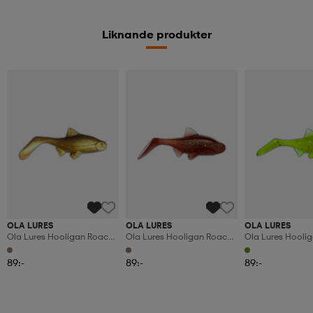
Liknande produkter
OLA LURES
OLA LURES
OLA LURES
Ola Lures Hooligan Roach
Ola Lures Hooligan Roach
Ola Lures Hooli
Baby Kiwi 9,5cm 10gr 6-
Baby Motoroil 9,5cm 10gr
Baby Zalt Pepper Lime
Pack
6-Pack
9,5cm 10gr 6-Pa
89:-
89:-
89:-