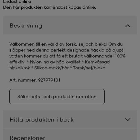
Endast online
Den här produkten kan endast köpas online.
läder
lbehör
r
lbehör
kläder
Beskrivning
asögon
äder
r
Välkommen till en värld av torsk, sej och bleka! Om du
släpper ned denna perfekt designade häckla på djupt
vatten kommer du att få ett brutalt välkomnande! 100%
r
s
effektiv. * Nylonlina av hög kvalitet * Kemvässad
nickelkrok * Silikon-makk/hår * Torsk/sej/bleka
Art. nummer: 927979101
äder
ård
äder
Säkerhets- och produktinformation
s
s
Hitta produkten i butik
ård
ård
Recensioner