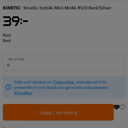
KINETIC
Kinetic Sabiki Mini Makk #5/0 Red/silver
r & pannband
tskor
läder
tskor
r
ngsskor
39:-
kar & vantar
skor
ukar
skor
kar & vantar
kor
Red
Red
ukar
sskor
ställ
sskor
ukar
lbehör
Välj storlek
0
ställ
stövlar
por
stövlar
ställ
er
Säljs och skickas av
Fiskeonline
, exkluderad från
presentkort och Stadiums generella erbjudanden.
Köpvillkor
por
ler
kläder
ler
läder
Lägg i varukorg
kläder
ngskor
asögon
ngskor
por