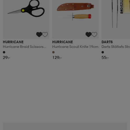
HURRICANE
HURRICANE
DARTS
Hurricane Braid Scissors
Hurricane Scout Knife 19cm
Darts Ståltafs S
13cm
15cm
29:-
129:-
55:-