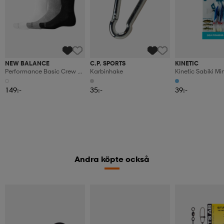
NEW BALANCE
C.P. SPORTS
KINETIC
Performance Basic Crew 3
Karbinhake
Kinetic Sabiki Mi
Pack
#5/0 Blue/silver
149:-
35:-
39:-
Andra köpte också