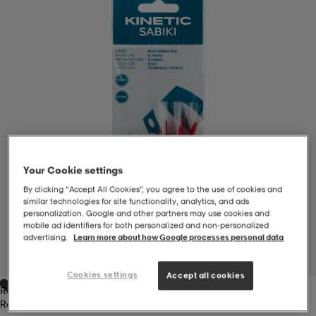
-BH
ngsskor
öjor & skjortor
ngsskor
ingsskor
ar
ingsskor
n
ingsskor
ts & toppar
or
n
kor
kor
öjor & skjortor
usskor
Your Cookie settings
öjor & skjortor
skor
r
skor
n
tskor
By clicking “Accept All Cookies”, you agree to the use of cookies and
similar technologies for site functionality, analytics, and ads
personalization. Google and other partners may use cookies and
mobile ad identifiers for both personalized and non‑personalized
advertising.
Learn more about how Google processes personal data
 & klänningar
or
r & pannband
or
 & klänningar
-/Tennisskor
1
/
2
Cookies settings
Accept all cookies
Red
r
andy-/Handbollsskor
kar & vantar
andy-/Handbollsskor
ller
ler
Red