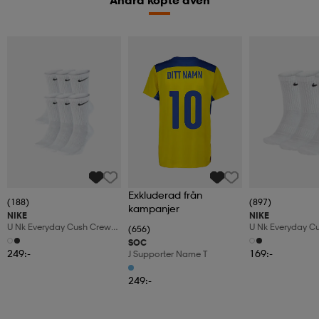
Andra köpte även
Exkluderad från
(188)
(897)
kampanjer
NIKE
NIKE
U Nk Everyday Cush Crew
U Nk Everyday C
(656)
6pr-Bd
3pr
SOC
249:-
169:-
J Supporter Name T
249:-