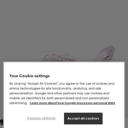
-BH
ngsskor
öjor & skjortor
ngsskor
ingsskor
ar
ingsskor
n
ingsskor
ts & toppar
or
n
kor
kor
öjor & skjortor
usskor
öjor & skjortor
skor
r
skor
n
tskor
Your Cookie settings
By clicking “Accept All Cookies”, you agree to the use of cookies and
similar technologies for site functionality, analytics, and ads
personalization. Google and other partners may use cookies and
 & klänningar
or
r & pannband
or
 & klänningar
-/Tennisskor
mobile ad identifiers for both personalized and non‑personalized
advertising.
Learn more about how Google processes personal data
1
/
1
r
andy-/Handbollsskor
kar & vantar
andy-/Handbollsskor
ller
ler
Cookies settings
Accept all cookies
White