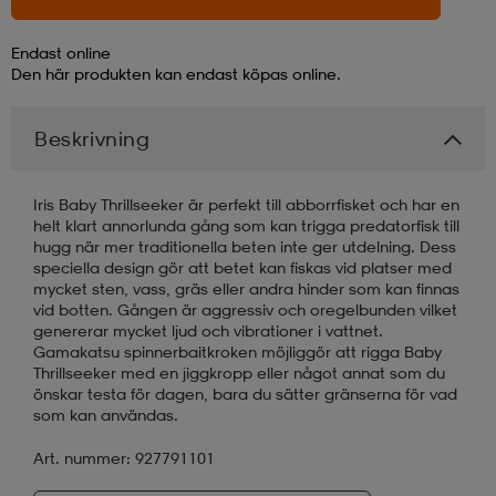
läder
lbehör
r
lbehör
kläder
Endast online
Den här produkten kan endast köpas online.
asögon
äder
r
Beskrivning
Iris Baby Thrillseeker är perfekt till abborrfisket och har en
r
s
helt klart annorlunda gång som kan trigga predatorfisk till
hugg när mer traditionella beten inte ger utdelning. Dess
speciella design gör att betet kan fiskas vid platser med
mycket sten, vass, gräs eller andra hinder som kan finnas
äder
ård
äder
vid botten. Gången är aggressiv och oregelbunden vilket
genererar mycket ljud och vibrationer i vattnet.
Gamakatsu spinnerbaitkroken möjliggör att rigga Baby
Thrillseeker med en jiggkropp eller något annat som du
s
s
önskar testa för dagen, bara du sätter gränserna för vad
som kan användas.
Art. nummer: 927791101
ård
ård