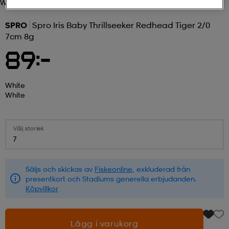
White
r & pannband
tskor
läder
tskor
r
ngsskor
SPRO
Spro Iris Baby Thrillseeker Redhead Tiger 2/0
7cm 8g
89:-
kar & vantar
skor
ukar
skor
kar & vantar
kor
White
White
ukar
sskor
ställ
sskor
ukar
lbehör
Välj storlek
ställ
stövlar
por
stövlar
ställ
er
7
Säljs och skickas av
Fiskeonline
, exkluderad från
por
ler
kläder
ler
läder
presentkort och Stadiums generella erbjudanden.
Köpvillkor
kläder
ngskor
asögon
ngskor
por
Lägg i varukorg