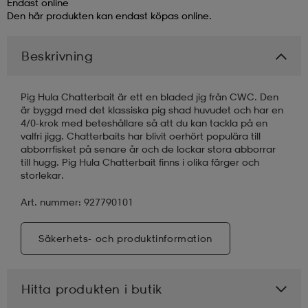
Endast online
Den här produkten kan endast köpas online.
läder
lbehör
r
lbehör
kläder
Beskrivning
asögon
äder
r
Pig Hula Chatterbait är ett en bladed jig från CWC. Den
är byggd med det klassiska pig shad huvudet och har en
4/0-krok med beteshållare så att du kan tackla på en
r
s
valfri jigg. Chatterbaits har blivit oerhört populära till
abborrfisket på senare år och de lockar stora abborrar
till hugg. Pig Hula Chatterbait finns i olika färger och
storlekar.
äder
ård
äder
Art. nummer: 927790101
s
s
Säkerhets- och produktinformation
Hitta produkten i butik
ård
ård