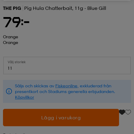
THE PIG
Pig Hula Chatterbait, 11g - Blue Gill
r & pannband
tskor
läder
tskor
r
ngsskor
79:-
kar & vantar
skor
ukar
skor
kar & vantar
kor
Orange
Orange
ukar
sskor
ställ
sskor
ukar
lbehör
Välj storlek
11
ställ
stövlar
por
stövlar
ställ
er
Säljs och skickas av
Fiskeonline
, exkluderad från
presentkort och Stadiums generella erbjudanden.
Köpvillkor
por
ler
kläder
ler
läder
Lägg i varukorg
kläder
ngskor
asögon
ngskor
por