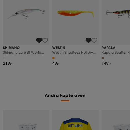
SHIMANO
WESTIN
RAPALA
Shimano Lure Bt World
Westin Shadteez Hollow
Rapala Scatter 
Diver 99sp Fb 99mm 16g
8cm 4g Green Tomato 3pcs
13cm - Live Hol
004 N Smelt
Perch
219:-
49:-
149:-
Andra köpte även