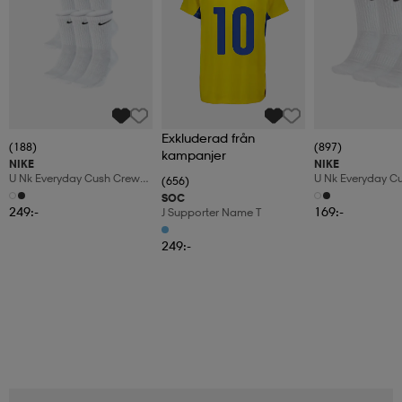
Exkluderad från
(188)
(897)
kampanjer
NIKE
NIKE
U Nk Everyday Cush Crew
U Nk Everyday C
(656)
6pr-Bd
3pr
SOC
249:-
169:-
J Supporter Name T
249:-