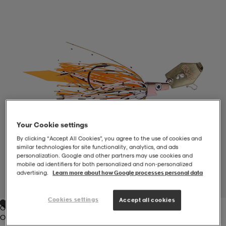
-BH
ngsskor
öjor & skjortor
ngsskor
ingsskor
ar
ingsskor
n
ingsskor
ts & toppar
or
n
kor
kor
öjor & skjortor
usskor
Your Cookie settings
öjor & skjortor
skor
r
skor
n
tskor
By clicking “Accept All Cookies”, you agree to the use of cookies and
similar technologies for site functionality, analytics, and ads
personalization. Google and other partners may use cookies and
mobile ad identifiers for both personalized and non‑personalized
 & klänningar
or
r & pannband
or
 & klänningar
-/Tennisskor
advertising.
Learn more about how Google processes personal data
1
/
1
Cookies settings
Accept all cookies
Orange
r
andy-/Handbollsskor
kar & vantar
andy-/Handbollsskor
ller
ler
Orange