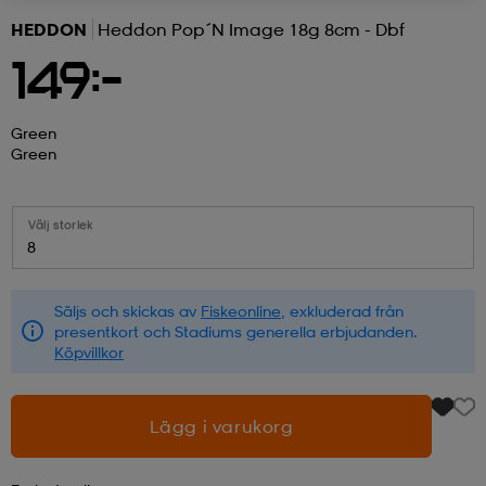
HEDDON
Heddon Pop´n Image 18g 8cm - Dbf
r & pannband
tskor
läder
tskor
r
ngsskor
149:-
kar & vantar
skor
ukar
skor
kar & vantar
kor
Green
Green
ukar
sskor
ställ
sskor
ukar
lbehör
Välj storlek
8
ställ
stövlar
por
stövlar
ställ
er
Säljs och skickas av
Fiskeonline
, exkluderad från
presentkort och Stadiums generella erbjudanden.
Köpvillkor
por
ler
kläder
ler
läder
Lägg i varukorg
kläder
ngskor
asögon
ngskor
por