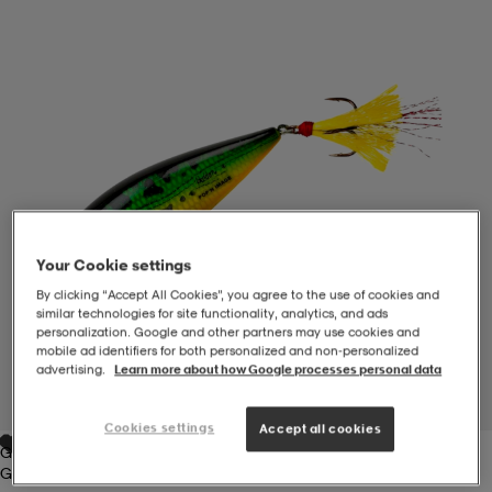
-BH
ngsskor
öjor & skjortor
ngsskor
ingsskor
ar
ingsskor
n
ingsskor
ts & toppar
or
n
kor
kor
öjor & skjortor
usskor
Your Cookie settings
öjor & skjortor
skor
r
skor
n
tskor
By clicking “Accept All Cookies”, you agree to the use of cookies and
similar technologies for site functionality, analytics, and ads
personalization. Google and other partners may use cookies and
mobile ad identifiers for both personalized and non‑personalized
advertising.
Learn more about how Google processes personal data
 & klänningar
or
r & pannband
or
 & klänningar
-/Tennisskor
1
/
1
Cookies settings
Accept all cookies
Green
r
andy-/Handbollsskor
kar & vantar
andy-/Handbollsskor
ller
ler
Green