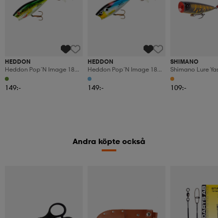
HEDDON
HEDDON
SHIMANO
Heddon Pop´n Image 18g
Heddon Pop´n Image 18g
Shimano Lure Yas
8cm - Dbb
8cm - Dtfs
Pop F 60mm Gree
149:-
149:-
109:-
Andra köpte också