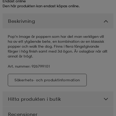
Endast online
Den här produkten kan endast köpas online.
läder
lbehör
r
lbehör
kläder
Beskrivning
asögon
äder
r
Pop’n Image är poppern som har det man verkligen vill
ha av ett ytgående bete, en kombination av en klassisk
popper och walk the dog. Finns i flera fångstgivande
r
s
färger i hög finish samt med 3d ögon. Är oslagbar när allt
annat är trögt.
Art. nummer: 926799101
äder
ård
äder
Säkerhets- och produktinformation
s
s
Hitta produkten i butik
ård
ård
Recensioner