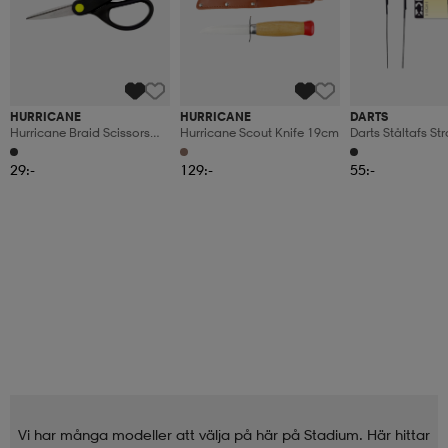
HURRICANE
HURRICANE
DARTS
Hurricane Braid Scissors
Hurricane Scout Knife 19cm
Darts Ståltafs S
13cm
15cm
29:-
129:-
55:-
Vi har många modeller att välja på här på Stadium. Här hittar