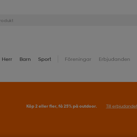
Herr
Barn
Sport
Föreningar
Erbjudanden
Köp 2 eller fler, få 25% på outdoor.
Till erbjudande