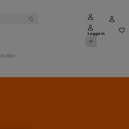
Logga in
Butiker
t