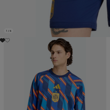
1
/
6