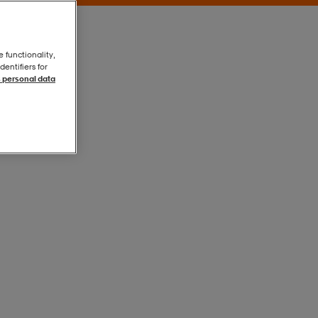
e functionality,
entifiers for
 personal data
Dark Blue
Dark Blue