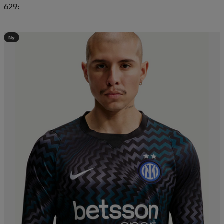
629:-
Ny