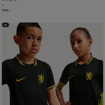
999:-
Ny