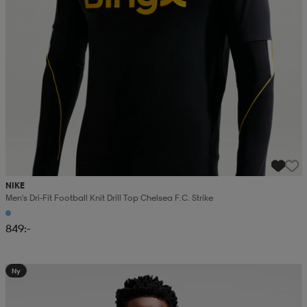
NIKE
Men's Dri-Fit Football Knit Drill Top Chelsea F.c. Strike
849:-
Ny