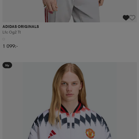
ADIDAS ORIGINALS
Lfc Og2 Tt
1 099:-
Ny