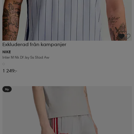
Exkluderad från kampanjer
NIKE
Inter M Nk Df Jsy Ss Stad Aw
1 249:-
Ny