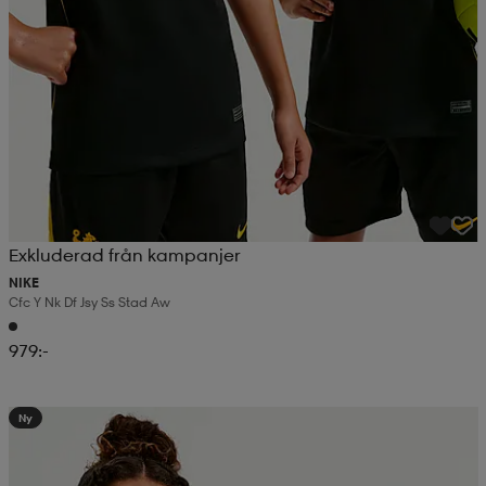
Exkluderad från kampanjer
NIKE
Cfc Y Nk Df Jsy Ss Stad Aw
979:-
Ny