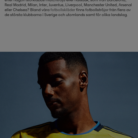
Real Madrid, Milan, Inter, Juventus, Liverpool, Manchester United, Arsenal
eller Chelsea? Bland våra
fotbollskläder
finns fotbollströjor från flera av
-BH
ngsskor
öjor & skjortor
ngsskor
ingsskor
de största klubbarna i Sverige och utomlands samt för olika landslag.
ar
ingsskor
n
ingsskor
ts & toppar
or
n
kor
kor
öjor & skjortor
usskor
öjor & skjortor
skor
r
skor
n
tskor
 & klänningar
or
r & pannband
or
 & klänningar
-/Tennisskor
r
andy-/Handbollsskor
kar & vantar
andy-/Handbollsskor
ller
ler