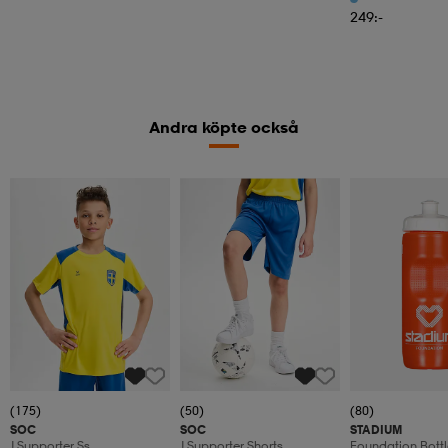
249:-
Andra köpte också
(175)
(50)
(80)
SOC
SOC
STADIUM
J Supporter Ss
J Supporter Shorts
Foundation Bottl