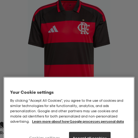
-BH
ngsskor
öjor & skjortor
ngsskor
ingsskor
ar
ingsskor
n
ingsskor
ts & toppar
or
n
kor
kor
öjor & skjortor
usskor
öjor & skjortor
skor
r
skor
n
tskor
Your Cookie settings
By clicking “Accept All Cookies”, you agree to the use of cookies and
 & klänningar
or
r & pannband
or
 & klänningar
-/Tennisskor
similar technologies for site functionality, analytics, and ads
personalization. Google and other partners may use cookies and
1
/
6
mobile ad identifiers for both personalized and non‑personalized
advertising.
Learn more about how Google processes personal data
Red / Black
r
andy-/Handbollsskor
kar & vantar
andy-/Handbollsskor
ller
ler
Red / Black
Cookies settings