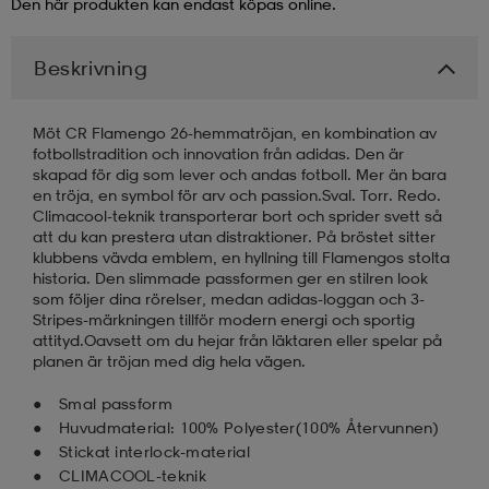
Den här produkten kan endast köpas online.
läder
lbehör
r
lbehör
kläder
Beskrivning
asögon
äder
r
Möt CR Flamengo 26-hemmatröjan, en kombination av
fotbollstradition och innovation från adidas. Den är
skapad för dig som lever och andas fotboll. Mer än bara
en tröja, en symbol för arv och passion.Sval. Torr. Redo.
r
s
Climacool-teknik transporterar bort och sprider svett så
att du kan prestera utan distraktioner. På bröstet sitter
klubbens vävda emblem, en hyllning till Flamengos stolta
historia. Den slimmade passformen ger en stilren look
äder
ård
äder
som följer dina rörelser, medan adidas-loggan och 3-
Stripes-märkningen tillför modern energi och sportig
attityd.Oavsett om du hejar från läktaren eller spelar på
planen är tröjan med dig hela vägen.
s
s
Smal passform
Huvudmaterial: 100% Polyester(100% Återvunnen)
Stickat interlock-material
ård
ård
CLIMACOOL-teknik