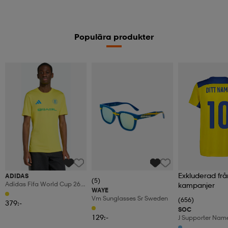
Populära produkter
Exkluderad frå
ADIDAS
(5)
Adidas Fifa World Cup 26™
kampanjer
WAYE
Brasilien Tröja
Vm Sunglasses Sr Sweden
(656)
379:-
SOC
129:-
J Supporter Nam