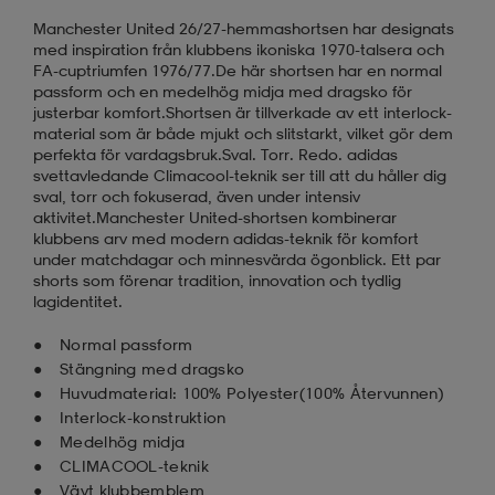
Manchester United 26/27-hemmashortsen har designats
med inspiration från klubbens ikoniska 1970-talsera och
FA-cuptriumfen 1976/77.De här shortsen har en normal
passform och en medelhög midja med dragsko för
justerbar komfort.Shortsen är tillverkade av ett interlock-
material som är både mjukt och slitstarkt, vilket gör dem
perfekta för vardagsbruk.Sval. Torr. Redo. adidas
svettavledande Climacool-teknik ser till att du håller dig
sval, torr och fokuserad, även under intensiv
aktivitet.Manchester United-shortsen kombinerar
klubbens arv med modern adidas-teknik för komfort
under matchdagar och minnesvärda ögonblick. Ett par
shorts som förenar tradition, innovation och tydlig
lagidentitet.
Normal passform
Stängning med dragsko
Huvudmaterial: 100% Polyester(100% Återvunnen)
Interlock-konstruktion
Medelhög midja
CLIMACOOL-teknik
Vävt klubbemblem