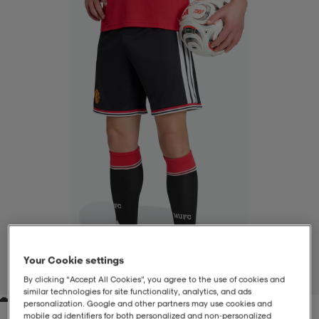
-BH
ngsskor
öjor & skjortor
ngsskor
ingsskor
ar
ingsskor
n
ingsskor
ts & toppar
or
n
kor
kor
öjor & skjortor
usskor
öjor & skjortor
skor
r
skor
n
tskor
 & klänningar
or
r & pannband
or
 & klänningar
-/Tennisskor
Your Cookie settings
1
/
10
By clicking “Accept All Cookies”, you agree to the use of cookies and
similar technologies for site functionality, analytics, and ads
r
andy-/Handbollsskor
kar & vantar
andy-/Handbollsskor
ller
ler
personalization. Google and other partners may use cookies and
mobile ad identifiers for both personalized and non‑personalized