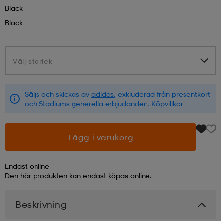
Black
läder
lbehör
r
lbehör
kläder
Black
asögon
äder
r
Välj storlek
Välj storlek
Säljs och skickas av
adidas
, exkluderad från presentkort
r
s
och Stadiums generella erbjudanden.
Köpvillkor
äder
ård
äder
Lägg i varukorg
Endast online
s
s
Den här produkten kan endast köpas online.
Beskrivning
ård
ård