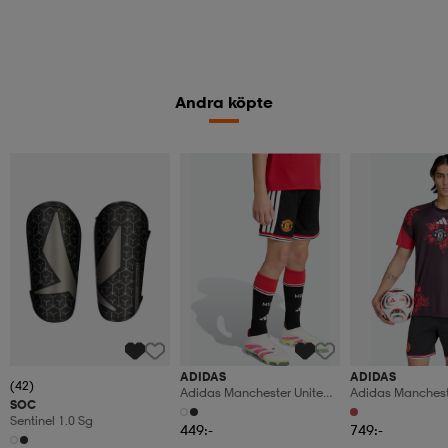
Andra köpte
ADIDAS
ADIDAS
(42)
Adidas Manchester United
Adidas Manchest
SOC
26/27 Hemmashorts För
26/27 Uppvärmni
Sentinel 1.0 Sg
Barn
449:-
749:-