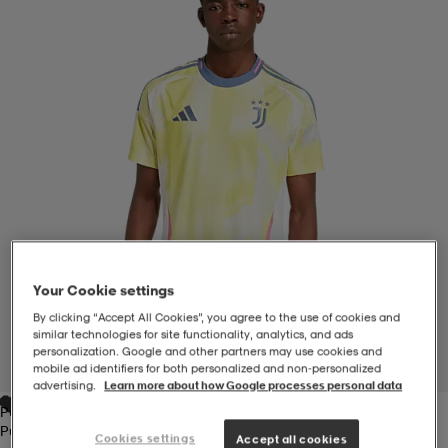
-BH
ngsskor
öjor & skjortor
ngsskor
ingsskor
ar
ingsskor
n
ingsskor
ts & toppar
or
n
kor
kor
öjor & skjortor
usskor
öjor & skjortor
skor
r
skor
n
tskor
Your Cookie settings
By clicking “Accept All Cookies”, you agree to the use of cookies and
similar technologies for site functionality, analytics, and ads
 & klänningar
or
r & pannband
or
 & klänningar
-/Tennisskor
personalization. Google and other partners may use cookies and
1
/
6
mobile ad identifiers for both personalized and non‑personalized
advertising.
Learn more about how Google processes personal data
Pursul
r
andy-/Handbollsskor
kar & vantar
andy-/Handbollsskor
ller
ler
Pursul
Cookies settings
Accept all cookies