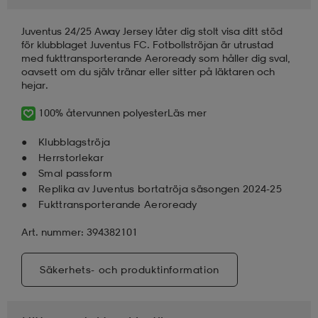
Juventus 24/25 Away Jersey låter dig stolt visa ditt stöd
läder
lbehör
r
lbehör
kläder
för klubblaget Juventus FC. Fotbollströjan är utrustad
med fukttransporterande Aeroready som håller dig sval,
oavsett om du själv tränar eller sitter på läktaren och
asögon
äder
r
hejar.
100% återvunnen polyester
Läs mer
r
s
Klubblagströja
Herrstorlekar
Smal passform
Replika av Juventus bortatröja säsongen 2024-25
äder
ård
äder
Fukttransporterande Aeroready
Art. nummer: 394382101
s
s
Säkerhets- och produktinformation
ård
ård