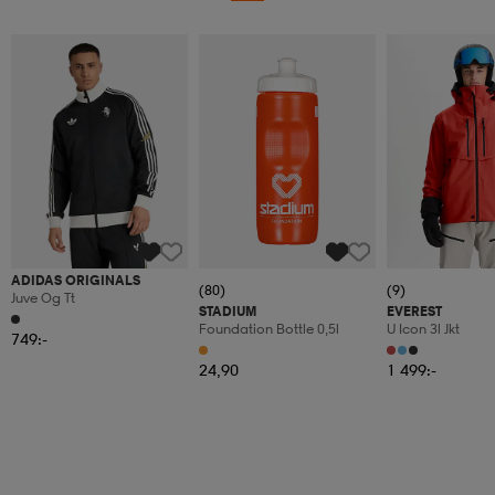
ADIDAS ORIGINALS
(80)
(9)
Juve Og Tt
STADIUM
EVEREST
Foundation Bottle 0,5l
U Icon 3l Jkt
749:-
24,90
1 499:-