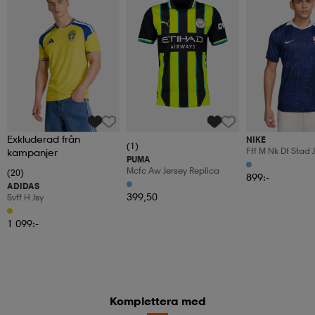
Exkluderad från
NIKE
(1)
Fff M Nk Df Stad 
kampanjer
PUMA
Mcfc Aw Jersey Replica
(20)
899:-
ADIDAS
399,50
Svff H Jsy
1 099:-
Komplettera med