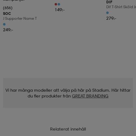
DIF
Dif T-Shirt Sköld J
(656)
149:-
SOC
279:-
J Supporter Name T
249:-
Vi har många modeller att välja på här på Stadium. Här hittar
du fler produkter från
GREAT BRANDING
Relaterat innehåll