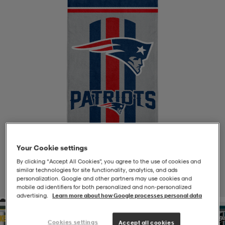
-BH
ngsskor
öjor & skjortor
ngsskor
ingsskor
ar
ingsskor
n
ingsskor
ts & toppar
or
n
kor
kor
öjor & skjortor
usskor
öjor & skjortor
skor
r
skor
n
tskor
Your Cookie settings
By clicking “Accept All Cookies”, you agree to the use of cookies and
 & klänningar
or
r & pannband
or
 & klänningar
-/Tennisskor
similar technologies for site functionality, analytics, and ads
personalization. Google and other partners may use cookies and
1
/
1
mobile ad identifiers for both personalized and non‑personalized
advertising.
Learn more about how Google processes personal data
r
andy-/Handbollsskor
kar & vantar
andy-/Handbollsskor
ller
ler
Cookies settings
Accept all cookies