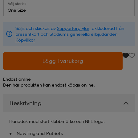
Välj storlek
One Size
läder
lbehör
r
lbehör
kläder
Säljs och skickas av
Supporterprylar
, exkluderad från
presentkort och Stadiums generella erbjudanden.
asögon
äder
r
Köpvillkor
r
s
Lägg i varukorg
Endast online
äder
ård
äder
Den här produkten kan endast köpas online.
Beskrivning
s
s
Handduk med stort klubbmärke ocn NFL logo.
ård
ård
New England Patriots