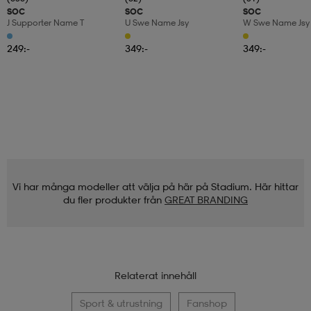
SOC
SOC
SOC
J Supporter Name T
U Swe Name Jsy
W Swe Name Jsy
249:-
349:-
349:-
Vi har många modeller att välja på här på Stadium. Här hittar
du fler produkter från
GREAT BRANDING
Relaterat innehåll
Sport & utrustning
Fanshop