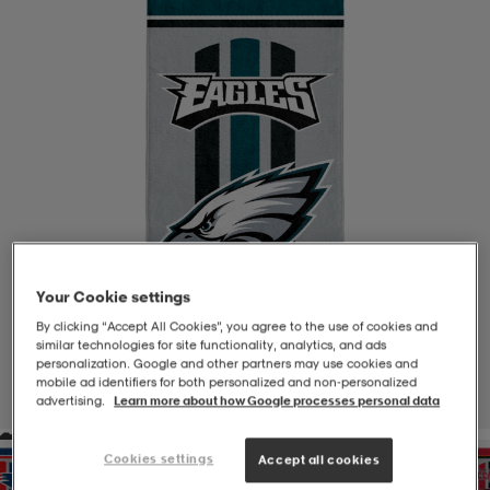
-BH
ngsskor
öjor & skjortor
ngsskor
ingsskor
ar
ingsskor
n
ingsskor
ts & toppar
or
n
kor
kor
öjor & skjortor
usskor
öjor & skjortor
skor
r
skor
n
tskor
Your Cookie settings
By clicking “Accept All Cookies”, you agree to the use of cookies and
similar technologies for site functionality, analytics, and ads
personalization. Google and other partners may use cookies and
 & klänningar
or
r & pannband
or
 & klänningar
-/Tennisskor
mobile ad identifiers for both personalized and non‑personalized
advertising.
Learn more about how Google processes personal data
1
/
1
r
andy-/Handbollsskor
kar & vantar
andy-/Handbollsskor
ller
ler
Cookies settings
Accept all cookies