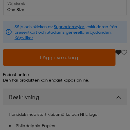
Välj storlek
One Size
läder
lbehör
r
lbehör
kläder
Säljs och skickas av
Supporterprylar
, exkluderad från
presentkort och Stadiums generella erbjudanden.
asögon
äder
r
Köpvillkor
r
s
Lägg i varukorg
Endast online
äder
ård
äder
Den här produkten kan endast köpas online.
Beskrivning
s
s
Handduk med stort klubbmärke ocn NFL logo.
ård
ård
Philadelphia Eagles