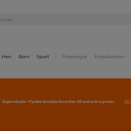
Herr
Barn
Sport
Föreningar
Erbjudanden
Superdeals – Fynda utvalda favoriter till extra bra priser.
Til