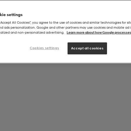
ie settings
“Accept All Cookies”, you agree to the use of cookies and similar technologies for sit
and ads personalization. Google and other partners may use cookies and mobile ad id
l Extreme
alized and non‑personalized advertising.
Learn more about how Google processes
Cookies settings
Accept all cookies