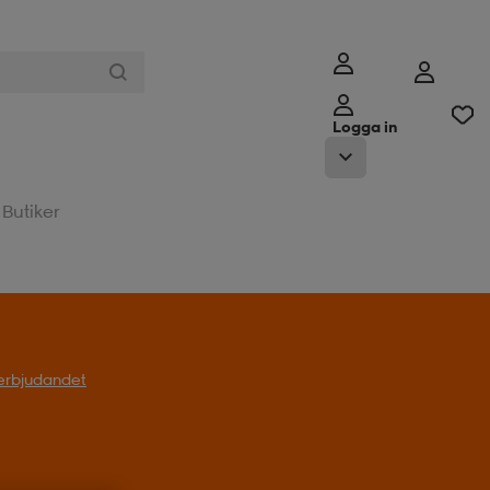
Logga in
Butiker
l erbjudandet