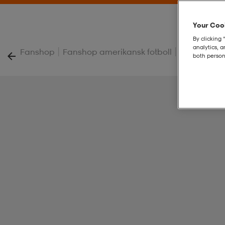
Your Cook
By clicking 
analytics, 
|
|
Fanshop
Fanshop amerikansk fotboll
Beach Towe
both person