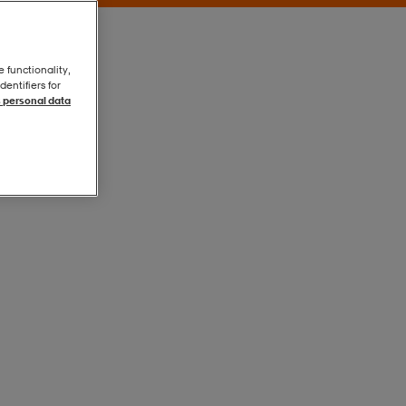
e functionality,
entifiers for
 personal data