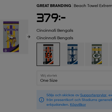
GREAT BRANDING
Beach Towel Extre
379:-
Cincinnati Bengals
Cincinnati Bengals
Välj storlek
One Size
Säljs och skickas av
Supporterprylar
, e
från presentkort och Stadiums generel
erbjudanden.
Köpvillkor