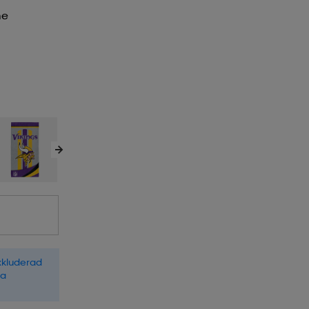
me
xkluderad
la