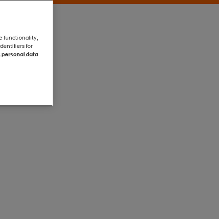
e functionality,
entifiers for
 personal data