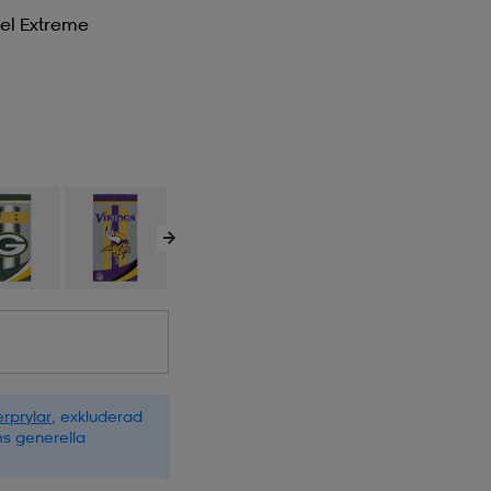
el Extreme
rprylar
, exkluderad
ms generella