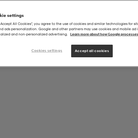
ie settings
“Accept All Cookies”, you agree to the use of cookies and similar technologies for sit
and ads personalization. Google and other partners may use cookies and mobile ad id
l Extreme
alized and non‑personalized advertising.
Learn more about how Google processes
Cookies settings
Accept all cookies