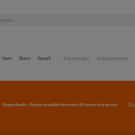
Herr
Barn
Sport
Föreningar
Erbjudanden
Superdeals – Fynda utvalda favoriter till extra bra priser.
Til