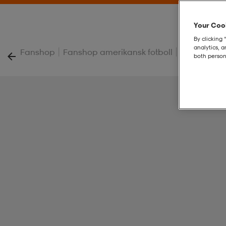
Your Cook
By clicking 
analytics, 
|
|
Fanshop
Fanshop amerikansk fotboll
Beach Towe
both person