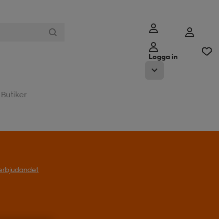
Logga in
Butiker
l erbjudandet