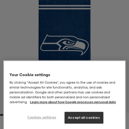
-BH
ngsskor
öjor & skjortor
ngsskor
ingsskor
ar
ingsskor
n
ingsskor
ts & toppar
or
n
kor
kor
öjor & skjortor
usskor
Your Cookie settings
öjor & skjortor
skor
r
skor
n
tskor
By clicking “Accept All Cookies”, you agree to the use of cookies and
similar technologies for site functionality, analytics, and ads
personalization. Google and other partners may use cookies and
mobile ad identifiers for both personalized and non‑personalized
 & klänningar
or
r & pannband
or
 & klänningar
-/Tennisskor
advertising.
Learn more about how Google processes personal data
1
/
1
Cookies settings
Accept all cookies
r
andy-/Handbollsskor
kar & vantar
andy-/Handbollsskor
ller
ler