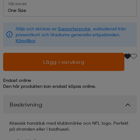
Välj storlek
One Size
läder
lbehör
r
lbehör
kläder
Säljs och skickas av
Supporterprylar
, exkluderad från
presentkort och Stadiums generella erbjudanden.
asögon
äder
r
Köpvillkor
r
s
Lägg i varukorg
Endast online
äder
ård
äder
Den här produkten kan endast köpas online.
Beskrivning
s
s
Klassisk handduk med klubbmärke ocn NFL logo. Perfekt
på stranden eller i badhuset.
ård
ård