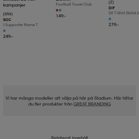
(2)
Football Towel Club
kampanjer
DIF
Dif T-Shirt Sköld J
(656)
149:-
SOC
279:-
J Supporter Name T
249:-
Vi har många modeller att välja på här på Stadium. Här hittar
du fler produkter från
GREAT BRANDING
Relaterat innehåll