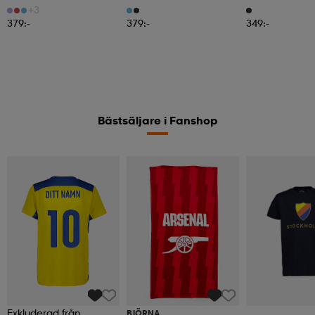
+3
379:-
379:-
349:-
Bästsäljare i Fanshop
Exkluderad från
BJÖRNA