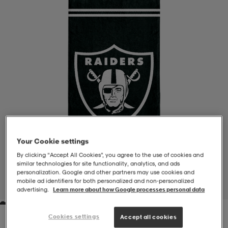
-BH
ngsskor
öjor & skjortor
ngsskor
ingsskor
ar
ingsskor
n
ingsskor
ts & toppar
or
n
kor
kor
öjor & skjortor
usskor
öjor & skjortor
skor
r
skor
n
tskor
Your Cookie settings
By clicking “Accept All Cookies”, you agree to the use of cookies and
similar technologies for site functionality, analytics, and ads
 & klänningar
or
r & pannband
or
 & klänningar
-/Tennisskor
personalization. Google and other partners may use cookies and
mobile ad identifiers for both personalized and non‑personalized
1
/
1
advertising.
Learn more about how Google processes personal data
r
andy-/Handbollsskor
kar & vantar
andy-/Handbollsskor
ller
ler
Cookies settings
Accept all cookies