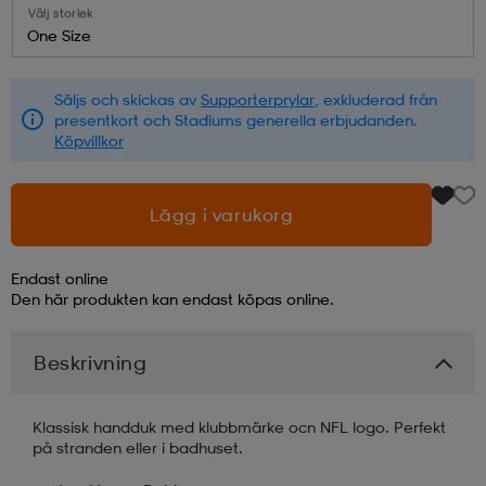
Välj storlek
One Size
läder
lbehör
r
lbehör
kläder
Säljs och skickas av
Supporterprylar
, exkluderad från
presentkort och Stadiums generella erbjudanden.
asögon
äder
r
Köpvillkor
r
s
Lägg i varukorg
Endast online
äder
ård
äder
Den här produkten kan endast köpas online.
Beskrivning
s
s
Klassisk handduk med klubbmärke ocn NFL logo. Perfekt
på stranden eller i badhuset.
ård
ård