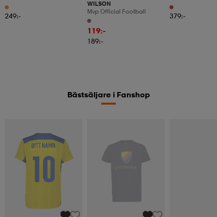
WILSON
Football
2026 Spanien Trö
Mvp Official Football
249:-
379:-
119:-
189:-
Bästsäljare i Fanshop