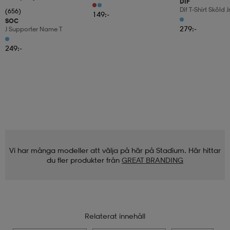
DIF
Dif T-Shirt Sköld J
(656)
149:-
SOC
279:-
J Supporter Name T
249:-
Vi har många modeller att välja på här på Stadium. Här hittar
du fler produkter från
GREAT BRANDING
Relaterat innehåll