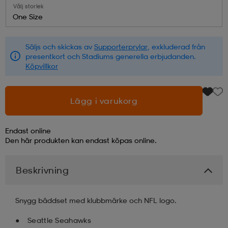
Välj storlek
One Size
läder
lbehör
r
lbehör
kläder
Säljs och skickas av
Supporterprylar
, exkluderad från
presentkort och Stadiums generella erbjudanden.
asögon
äder
r
Köpvillkor
r
s
Lägg i varukorg
Endast online
äder
ård
äder
Den här produkten kan endast köpas online.
Beskrivning
s
s
Snygg bäddset med klubbmärke och NFL logo.
ård
ård
Seattle Seahawks