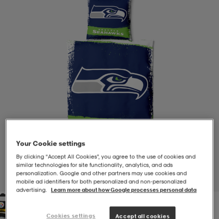
-BH
ngsskor
öjor & skjortor
ngsskor
ingsskor
ar
ingsskor
n
ingsskor
ts & toppar
or
n
kor
kor
öjor & skjortor
usskor
öjor & skjortor
skor
r
skor
n
tskor
Your Cookie settings
By clicking “Accept All Cookies”, you agree to the use of cookies and
similar technologies for site functionality, analytics, and ads
 & klänningar
or
r & pannband
or
 & klänningar
-/Tennisskor
personalization. Google and other partners may use cookies and
1
/
1
mobile ad identifiers for both personalized and non‑personalized
advertising.
Learn more about how Google processes personal data
r
andy-/Handbollsskor
kar & vantar
andy-/Handbollsskor
ller
ler
Cookies settings
Accept all cookies