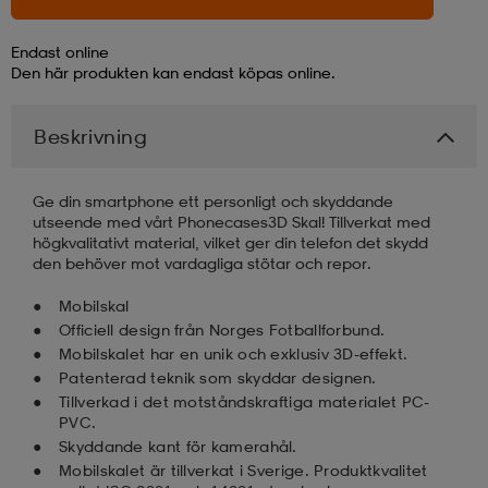
läder
lbehör
r
lbehör
kläder
Endast online
Den här produkten kan endast köpas online.
asögon
äder
r
Beskrivning
Ge din smartphone ett personligt och skyddande
r
s
utseende med vårt Phonecases3D Skal! Tillverkat med
högkvalitativt material, vilket ger din telefon det skydd
den behöver mot vardagliga stötar och repor.
äder
ård
äder
Mobilskal
Officiell design från Norges Fotballforbund.
Mobilskalet har en unik och exklusiv 3D-effekt.
s
s
Patenterad teknik som skyddar designen.
Tillverkad i det motståndskraftiga materialet PC-
PVC.
Skyddande kant för kamerahål.
ård
ård
Mobilskalet är tillverkat i Sverige. Produktkvalitet