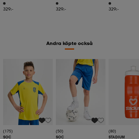
Official 3d Phone Case
Official 3d Phone Case
Phone Case Desi
Design 147
Design Haaland 150
329:-
329:-
329:-
Andra köpte också
(175)
(50)
(80)
SOC
SOC
STADIUM