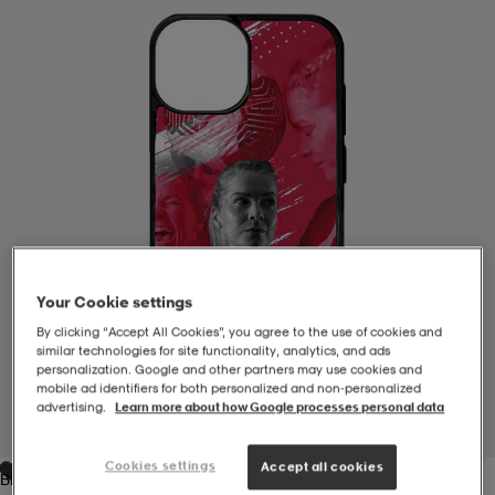
-BH
ngsskor
öjor & skjortor
ngsskor
ingsskor
ar
ingsskor
n
ingsskor
ts & toppar
or
n
kor
kor
öjor & skjortor
usskor
öjor & skjortor
skor
r
skor
n
tskor
Your Cookie settings
By clicking “Accept All Cookies”, you agree to the use of cookies and
similar technologies for site functionality, analytics, and ads
personalization. Google and other partners may use cookies and
 & klänningar
or
r & pannband
or
 & klänningar
-/Tennisskor
mobile ad identifiers for both personalized and non‑personalized
advertising.
Learn more about how Google processes personal data
1
/
2
r
andy-/Handbollsskor
kar & vantar
andy-/Handbollsskor
ller
ler
Cookies settings
Accept all cookies
Black