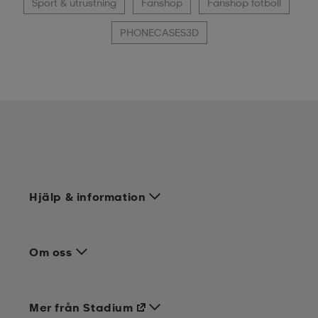
Sport & utrustning
Fanshop
Fanshop fotboll
PHONECASES3D
Hjälp & information
Om oss
Mer från Stadium