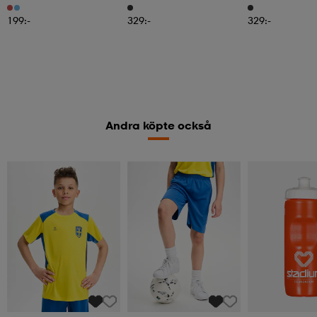
Phone Case Alexia
Phone Case Eng
199:-
329:-
329:-
Andra köpte också