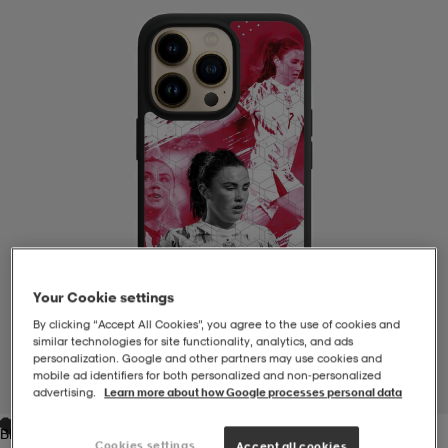
-BH
ngsskor
öjor & skjortor
ngsskor
ingsskor
ar
ingsskor
n
ingsskor
ts & toppar
or
n
kor
kor
öjor & skjortor
usskor
öjor & skjortor
skor
r
skor
n
tskor
Your Cookie settings
By clicking “Accept All Cookies”, you agree to the use of cookies and
 & klänningar
or
r & pannband
or
 & klänningar
-/Tennisskor
similar technologies for site functionality, analytics, and ads
personalization. Google and other partners may use cookies and
mobile ad identifiers for both personalized and non‑personalized
1
/
1
advertising.
Learn more about how Google processes personal data
r
andy-/Handbollsskor
kar & vantar
andy-/Handbollsskor
ller
ler
Black
Cookies settings
Accept all cookies