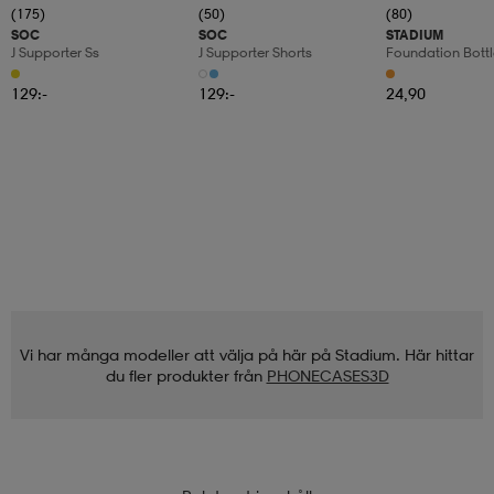
(175)
(50)
(80)
SOC
SOC
STADIUM
J Supporter Ss
J Supporter Shorts
Foundation Bottl
129:-
129:-
24,90
Vi har många modeller att välja på här på Stadium. Här hittar
du fler produkter från
PHONECASES3D