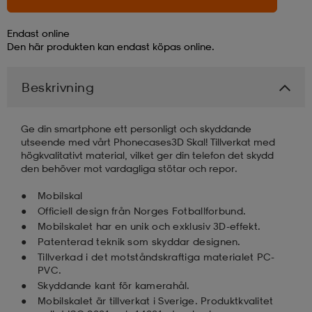
läder
lbehör
r
lbehör
kläder
Endast online
Den här produkten kan endast köpas online.
asögon
äder
r
Beskrivning
Ge din smartphone ett personligt och skyddande
r
s
utseende med vårt Phonecases3D Skal! Tillverkat med
högkvalitativt material, vilket ger din telefon det skydd
den behöver mot vardagliga stötar och repor.
äder
ård
äder
Mobilskal
Officiell design från Norges Fotballforbund.
Mobilskalet har en unik och exklusiv 3D-effekt.
s
s
Patenterad teknik som skyddar designen.
Tillverkad i det motståndskraftiga materialet PC-
PVC.
Skyddande kant för kamerahål.
ård
ård
Mobilskalet är tillverkat i Sverige. Produktkvalitet