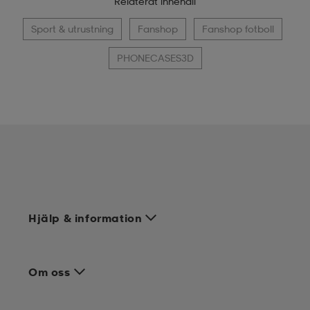
Relaterat innehåll
Sport & utrustning
Fanshop
Fanshop fotboll
PHONECASES3D
Hjälp & information
Om oss