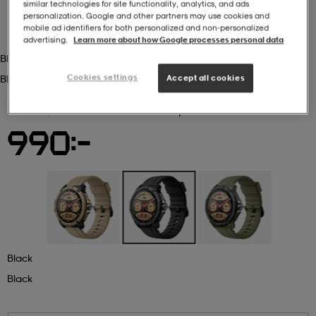
similar technologies for site functionality, analytics, and ads
personalization. Google and other partners may use cookies and
mobile ad identifiers for both personalized and non‑personalized
r & pannband
tskor
läder
tskor
r
ngsskor
advertising.
Learn more about how Google processes personal data
Black
Cookies settings
Black
Accept all cookies
kar & vantar
skor
ukar
skor
kar & vantar
kor
KUURA
Kuura+ Smart Watch Gps - Black
990:-
ukar
sskor
ställ
sskor
ukar
lbehör
ställ
stövlar
por
stövlar
ställ
er
por
ler
kläder
ler
läder
Black
Black
kläder
ngskor
asögon
ngskor
por