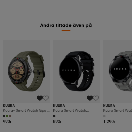
Andra tittade även på
KUURA
KUURA
KUURA
Kuura+ Smart Watch Gps -
Kuura Smart Watch
Kuura Smart Wat
Green
Function F7 V3, Black
S5 Gps V3, Gray
990:-
890:-
1 290:-