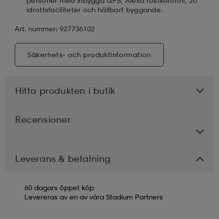
personer med inbyggd GPS, Alexa röstkontroll, 20
idrottsfaciliteter och hållbart byggande.
Art. nummer: 927736102
Säkerhets- och produktinformation
Hitta produkten i butik
Recensioner
Leverans & betalning
60 dagars öppet köp
Levereras av en av våra Stadium Partners