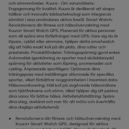
och sömnmönster. Kuura - Om varumärkets:
Engagemang för kvalitet: Kuura är dedikerat att skapa
hållbar och innovativ bärbarteknologi som integreras
sömlöst i sina användares aktiva livsstil. Smart Watch:
Revolutionera din fitness och hälsoövervakning med
Kuura+ Smart Watch GPS. Planerad för aktiva personer
som vill spåra sina förflyttningar med GPS: Vare sig du är
löpare, cyklist eller simmare, hjälper detta smartwatch
dig att hålla exakt koll på din plats, dina rutter och
prestanda. Produktfördelar: Träningsspårning gjord enkel:
Automatisk igenkänning av sporter med skräddarsydd
spårning för aktiviteter som löpning, promenader och
cykling. Anpassade sportlägen: Optimerar dina
träningspass med inställningar utformade för specifika
sporter, vilket förbättrar noggrannheten i insamlad data.
Hälsomonitorering: Håll koll på avgörande hälsomätare
som hjärtfrekvens och sömn, vilket hjälper dig att justera
dina vanor för bättre hälsa. Aktivitetsförbättring: Spåra
dina steg, avstånd och mer för att möta och överträffa
dina dagliga aktivitetsmål.
Revolutionera din fitness och hälsoövervakning med
Kuura+ Smart Watch GPS, designad för aktiva