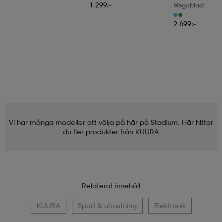
1 299:-
Megablast
2 699:-
Vi har många modeller att välja på här på Stadium. Här hittar
du fler produkter från
KUURA
Relaterat innehåll
KUURA
Sport & utrustning
Elektronik