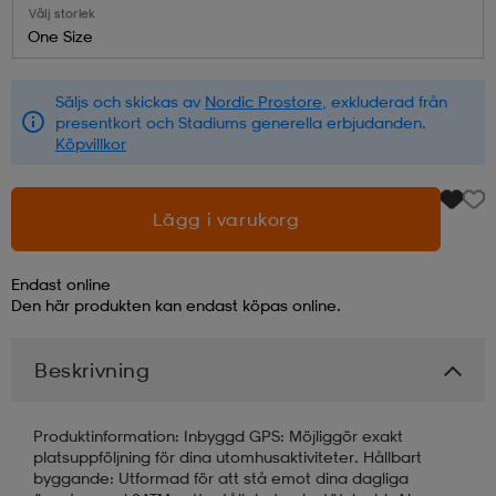
Välj storlek
One Size
läder
lbehör
r
lbehör
kläder
Säljs och skickas av
Nordic Prostore
, exkluderad från
presentkort och Stadiums generella erbjudanden.
asögon
äder
r
Köpvillkor
r
s
Lägg i varukorg
Endast online
äder
ård
äder
Den här produkten kan endast köpas online.
Beskrivning
s
s
Produktinformation: Inbyggd GPS: Möjliggör exakt
platsuppföljning för dina utomhusaktiviteter. Hållbart
ård
ård
byggande: Utformad för att stå emot dina dagliga