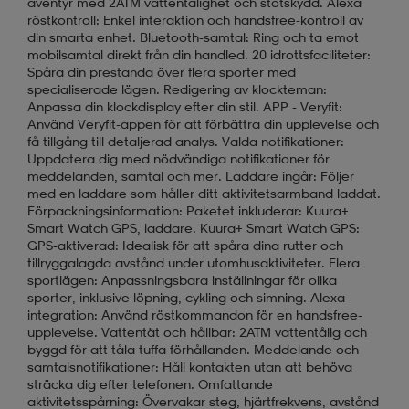
äventyr med 2ATM vattentålighet och stötskydd. Alexa
röstkontroll: Enkel interaktion och handsfree-kontroll av
din smarta enhet. Bluetooth-samtal: Ring och ta emot
mobilsamtal direkt från din handled. 20 idrottsfaciliteter:
Spåra din prestanda över flera sporter med
specialiserade lägen. Redigering av klockteman:
Anpassa din klockdisplay efter din stil. APP - Veryfit:
Använd Veryfit-appen för att förbättra din upplevelse och
få tillgång till detaljerad analys. Valda notifikationer:
Uppdatera dig med nödvändiga notifikationer för
meddelanden, samtal och mer. Laddare ingår: Följer
med en laddare som håller ditt aktivitetsarmband laddat.
Förpackningsinformation: Paketet inkluderar: Kuura+
Smart Watch GPS, laddare. Kuura+ Smart Watch GPS:
GPS-aktiverad: Idealisk för att spåra dina rutter och
tillryggalagda avstånd under utomhusaktiviteter. Flera
sportlägen: Anpassningsbara inställningar för olika
sporter, inklusive löpning, cykling och simning. Alexa-
integration: Använd röstkommandon för en handsfree-
upplevelse. Vattentät och hållbar: 2ATM vattentålig och
byggd för att tåla tuffa förhållanden. Meddelande och
samtalsnotifikationer: Håll kontakten utan att behöva
sträcka dig efter telefonen. Omfattande
aktivitetsspårning: Övervakar steg, hjärtfrekvens, avstånd