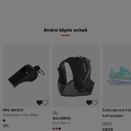
Andra köpte också
Exkluderad frå
PRO MATCH
(5)
Visselpipa Liten Med
kampanjer
SALOMON
Lanyard
Grvl Skin 4
(327)
59:-
ASICS