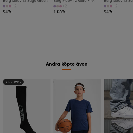
Berg Moov 12 Sage Green
Berg Moov 12 Retro Pink
Berg Moov 12 Sa
+2
+2
+2
949:-
1 069:-
949:-
Andra köpte även
2 för 129:-
Kolla priset