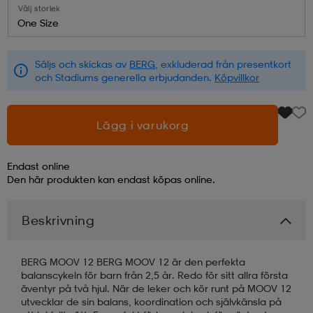
Välj storlek
One Size
läder
lbehör
r
lbehör
kläder
Säljs och skickas av
BERG
, exkluderad från presentkort
och Stadiums generella erbjudanden.
Köpvillkor
asögon
äder
r
Lägg i varukorg
r
s
Endast online
Den här produkten kan endast köpas online.
äder
ård
äder
Beskrivning
s
s
BERG MOOV 12 BERG MOOV 12 är den perfekta
balanscykeln för barn från 2,5 år. Redo för sitt allra första
äventyr på två hjul. När de leker och kör runt på MOOV 12
ård
ård
utvecklar de sin balans, koordination och självkänsla på