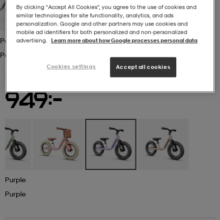
By clicking “Accept All Cookies”, you agree to the use of cookies and
similar technologies for site functionality, analytics, and ads
r & pannband
tskor
läder
tskor
r
ngsskor
personalization. Google and other partners may use cookies and
mobile ad identifiers for both personalized and non‑personalized
Purple
advertising.
Learn more about how Google processes personal data
Purple
kar & vantar
skor
ukar
skor
kar & vantar
kor
Cookies settings
Accept all cookies
BERG
Berg Moov 12 Lavender Purple
949:-
ukar
sskor
ställ
sskor
ukar
lbehör
ställ
stövlar
por
stövlar
ställ
er
por
ler
kläder
ler
läder
Purple
Purple
kläder
ngskor
asögon
ngskor
por