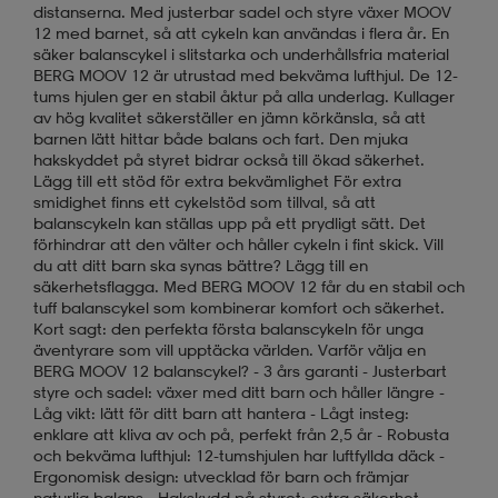
distanserna. Med justerbar sadel och styre växer MOOV
12 med barnet, så att cykeln kan användas i flera år. En
säker balanscykel i slitstarka och underhållsfria material
BERG MOOV 12 är utrustad med bekväma lufthjul. De 12-
tums hjulen ger en stabil åktur på alla underlag. Kullager
av hög kvalitet säkerställer en jämn körkänsla, så att
barnen lätt hittar både balans och fart. Den mjuka
hakskyddet på styret bidrar också till ökad säkerhet.
Lägg till ett stöd för extra bekvämlighet För extra
smidighet finns ett cykelstöd som tillval, så att
balanscykeln kan ställas upp på ett prydligt sätt. Det
förhindrar att den välter och håller cykeln i fint skick. Vill
du att ditt barn ska synas bättre? Lägg till en
säkerhetsflagga. Med BERG MOOV 12 får du en stabil och
tuff balanscykel som kombinerar komfort och säkerhet.
Kort sagt: den perfekta första balanscykeln för unga
äventyrare som vill upptäcka världen. Varför välja en
BERG MOOV 12 balanscykel? - 3 års garanti - Justerbart
styre och sadel: växer med ditt barn och håller längre -
Låg vikt: lätt för ditt barn att hantera - Lågt insteg:
enklare att kliva av och på, perfekt från 2,5 år - Robusta
och bekväma lufthjul: 12-tumshjulen har luftfyllda däck -
Ergonomisk design: utvecklad för barn och främjar
naturlig balans - Hakskydd på styret: extra säkerhet