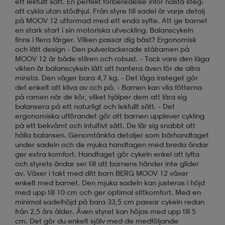
ett lekfullt sätt. En perfekt förberedelse inför nästa steg:
att cykla utan stödhjul. Från styre till sadel är varje detalj
på MOOV 12 utformad med ett enda syfte. Att ge barnet
en stark start i sin motoriska utveckling. Balanscykeln
finns i flera färger. Vilken passar dig bäst? Ergonomisk
och lätt design - Den pulverlackerade stålramen på
MOOV 12 är både stilren och robust. - Tack vare den låga
vikten är balanscykeln lätt att hantera även för de allra
minsta. Den väger bara 4,7 kg. - Det låga insteget gör
det enkelt att kliva av och på. - Barnen kan vila fötterna
på ramen när de kör, vilket hjälper dem att lära sig
balansera på ett naturligt och lekfullt sätt. - Det
ergonomiska utförandet gör att barnen upplever cykling
på ett bekvämt och intuitivt sätt. De lär sig snabbt att
hålla balansen. Genomtänkta detaljer som bärhandtaget
under sadeln och de mjuka handtagen med breda ändar
ger extra komfort. Handtaget gör cykeln enkel att lyfta
och styrets ändar ser till att barnens händer inte glider
av. Växer i takt med ditt barn BERG MOOV 12 växer
enkelt med barnet. Den mjuka sadeln kan justeras i höjd
med upp till 10 cm och ger optimal sittkomfort. Med en
minimal sadelhöjd på bara 33,5 cm passar cykeln redan
från 2,5 års ålder. Även styret kan höjas med upp till 5
cm. Det gör du enkelt själv med de medföljande