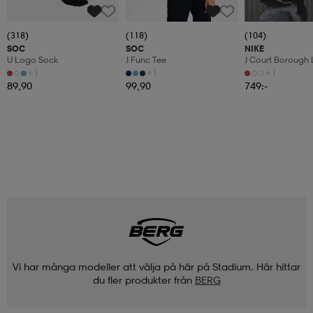
(318)
(118)
(104)
SOC
SOC
NIKE
U Logo Sock
J Func Tee
J Court Borough
Gs
+1
+1
+1
89,90
99,90
749:-
Vi har många modeller att välja på här på Stadium. Här hittar
du fler produkter från
BERG