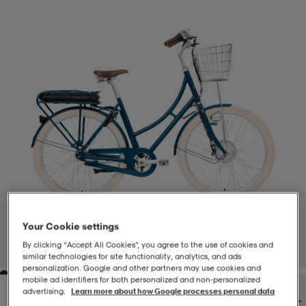
-BH
ngsskor
öjor & skjortor
ngsskor
ingsskor
ar
ingsskor
n
ingsskor
ts & toppar
or
n
kor
kor
öjor & skjortor
usskor
öjor & skjortor
skor
r
skor
n
tskor
Your Cookie settings
 & klänningar
or
r & pannband
or
 & klänningar
-/Tennisskor
By clicking “Accept All Cookies”, you agree to the use of cookies and
1
/
3
similar technologies for site functionality, analytics, and ads
personalization. Google and other partners may use cookies and
mobile ad identifiers for both personalized and non‑personalized
r
andy-/Handbollsskor
kar & vantar
andy-/Handbollsskor
ller
ler
advertising.
Learn more about how Google processes personal data