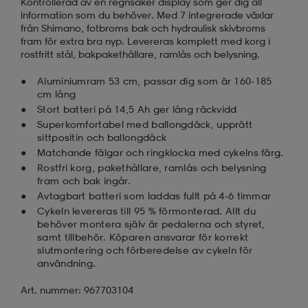
Kontrollerad av en regnsäker display som ger dig all
information som du behöver. Med 7 integrerade växlar
från Shimano, fotbroms bak och hydraulisk skivbroms
fram för extra bra nyp. Levereras komplett med korg i
rostfritt stål, bakpakethållare, ramlås och belysning.
Aluminiumram 53 cm, passar dig som är 160-185
cm lång
Stort batteri på 14,5 Ah ger lång räckvidd
Superkomfortabel med ballongdäck, upprätt
sittpositin och ballongdäck
Matchande fälgar och ringklocka med cykelns färg.
Rostfri korg, pakethållare, ramlås och belysning
fram och bak ingår.
Avtagbart batteri som laddas fullt på 4-6 timmar
Cykeln levereras till 95 % förmonterad. Allt du
behöver montera själv är pedalerna och styret,
samt tillbehör. Köparen ansvarar för korrekt
slutmontering och förberedelse av cykeln för
användning.
Art. nummer: 967703104