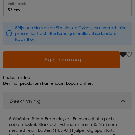
Välj storlek
53 cm
läder
lbehör
r
lbehör
kläder
Säljs och skickas av
Stålhästen Cyklar
, exkluderad från
presentkort och Stadiums generella erbjudanden.
asögon
äder
r
Köpvillkor
r
s
Lägg i varukorg
Endast online
äder
ård
äder
Den här produkten kan endast köpas online.
Beskrivning
s
s
Stålhästen Prima Fram elcykel. En ovanligt stilig och
sober elcykel. Stark och tyst motor fram (45 Nm) som
ård
ård
med ett rejält batteri (14,5 Ah) hjälper dig upp i fart.