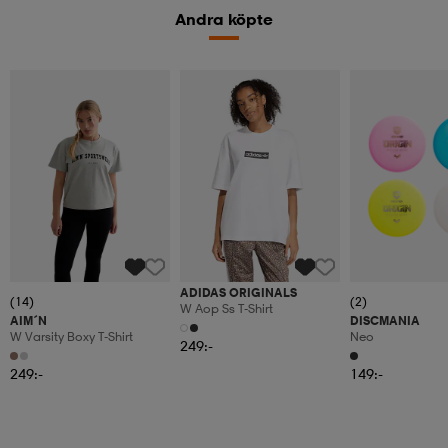
Andra köpte
ADIDAS ORIGINALS
(14)
(2)
W Aop Ss T-Shirt
AIM´N
DISCMANIA
W Varsity Boxy T-Shirt
Neo
249:-
249:-
149:-