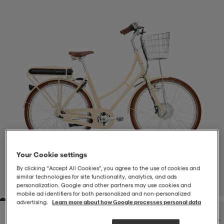
-BH
ngsskor
öjor & skjortor
ngsskor
ingsskor
ar
ingsskor
n
ingsskor
ts & toppar
or
n
kor
kor
öjor & skjortor
usskor
öjor & skjortor
skor
r
skor
n
tskor
Your Cookie settings
By clicking “Accept All Cookies”, you agree to the use of cookies and
 & klänningar
or
r & pannband
or
 & klänningar
-/Tennisskor
similar technologies for site functionality, analytics, and ads
1
/
3
personalization. Google and other partners may use cookies and
mobile ad identifiers for both personalized and non‑personalized
advertising.
Learn more about how Google processes personal data
r
andy-/Handbollsskor
kar & vantar
andy-/Handbollsskor
ller
ler