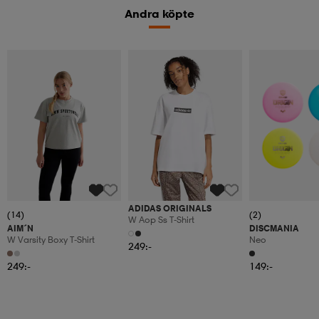
Andra köpte
ADIDAS ORIGINALS
(14)
(2)
W Aop Ss T-Shirt
AIM´N
DISCMANIA
W Varsity Boxy T-Shirt
Neo
249:-
249:-
149:-