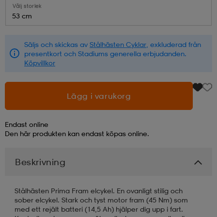
Välj storlek
53 cm
läder
lbehör
r
lbehör
kläder
Säljs och skickas av
Stålhästen Cyklar
, exkluderad från
presentkort och Stadiums generella erbjudanden.
asögon
äder
r
Köpvillkor
r
s
Lägg i varukorg
Endast online
äder
ård
äder
Den här produkten kan endast köpas online.
Beskrivning
s
s
Stålhästen Prima Fram elcykel. En ovanligt stilig och
sober elcykel. Stark och tyst motor fram (45 Nm) som
ård
ård
med ett rejält batteri (14,5 Ah) hjälper dig upp i fart.