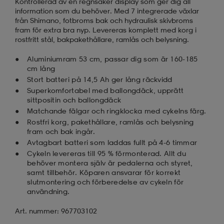
Kontrollerad av en regnsäker display som ger dig all
information som du behöver. Med 7 integrerade växlar
från Shimano, fotbroms bak och hydraulisk skivbroms
fram för extra bra nyp. Levereras komplett med korg i
rostfritt stål, bakpakethållare, ramlås och belysning.
Aluminiumram 53 cm, passar dig som är 160-185
cm lång
Stort batteri på 14,5 Ah ger lång räckvidd
Superkomfortabel med ballongdäck, upprätt
sittpositin och ballongdäck
Matchande fälgar och ringklocka med cykelns färg.
Rostfri korg, pakethållare, ramlås och belysning
fram och bak ingår.
Avtagbart batteri som laddas fullt på 4-6 timmar
Cykeln levereras till 95 % förmonterad. Allt du
behöver montera själv är pedalerna och styret,
samt tillbehör. Köparen ansvarar för korrekt
slutmontering och förberedelse av cykeln för
användning.
Art. nummer: 967703102