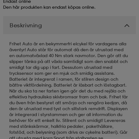
Endast online
Den här produkten kan endast köpas online.
läder
lbehör
r
lbehör
kläder
Beskrivning
asögon
äder
r
Frihet Auto är en bekymmerfri elcykel för vardagens alla
äventyr! Auto står för automat då den är utrustad med
en automatväxlad 40 Nm stark navmotor. Den gör att du
r
s
slipper tänka på att växla samtidigt som den snabbt och
smidigt tar dig upp i fart. Dessutom utrustad med
trycksensor som ger en mjuk och smidig assistans.
Batteriet är integrerat i ramen, för stilren design och
äder
ård
äder
bättre viktfördelning. Batteriet är låsbart och löstagbart.
När du ska ta ner farten igen gör det du med rejäla och
effektiva hydrauliska skivbromsar fram och bak. Frihet får
du även från bestyret att smörja och rengöra kedjan, då
s
s
den är utrustad med tyst och slitstark remdrift. Displayen
är integrerad i styrstammen och ger all information du
behöver för ett enkelt liv. Stilrent och smidigt! Levereras
med stänkskärmar, halkfria pedaler, pakethållare,
ård
ård
fotstöd, och belysning (som drivs av cykelns batteri). Går
att utrusta med korg Sport från stalhasten.se