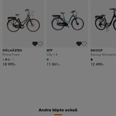
STÅLHÄSTEN
MTF
SWOOP
Prima Fram
City 1.4
Swoop Women's E
Assisted Bike, E-
+2
Edition, 28", Blac
18 995:-
11 061:-
12 490:-
Andra köpte också