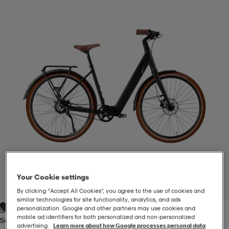
-BH
ngsskor
öjor & skjortor
ngsskor
ingsskor
ar
ingsskor
n
ingsskor
ts & toppar
or
n
kor
kor
öjor & skjortor
usskor
öjor & skjortor
skor
r
skor
n
tskor
 & klänningar
or
r & pannband
or
 & klänningar
-/Tennisskor
Your Cookie settings
1
/
4
By clicking “Accept All Cookies”, you agree to the use of cookies and
similar technologies for site functionality, analytics, and ads
personalization. Google and other partners may use cookies and
Svart
r
andy-/Handbollsskor
kar & vantar
andy-/Handbollsskor
ller
ler
mobile ad identifiers for both personalized and non‑personalized
Svart
advertising.
Learn more about how Google processes personal data