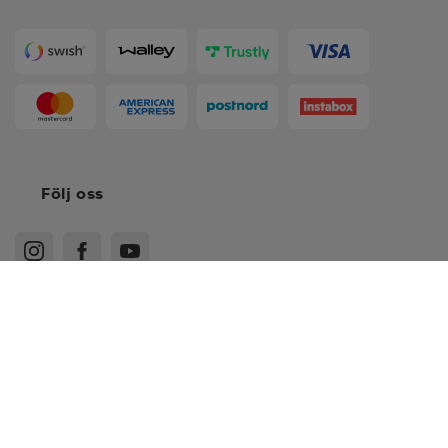
Följ oss
Köpvillkor
Medlemsvillkor
Integritetspolicy
Recensionspolicy
Cookies
Sitemap