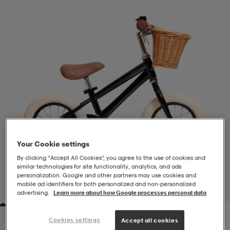
-BH
ngsskor
öjor & skjortor
ngsskor
ingsskor
ar
ingsskor
n
ingsskor
ts & toppar
or
n
kor
kor
öjor & skjortor
usskor
öjor & skjortor
skor
r
skor
n
tskor
Your Cookie settings
By clicking “Accept All Cookies”, you agree to the use of cookies and
similar technologies for site functionality, analytics, and ads
 & klänningar
or
r & pannband
or
 & klänningar
-/Tennisskor
personalization. Google and other partners may use cookies and
mobile ad identifiers for both personalized and non‑personalized
1
/
5
advertising.
Learn more about how Google processes personal data
r
andy-/Handbollsskor
kar & vantar
andy-/Handbollsskor
ller
ler
Cookies settings
Accept all cookies