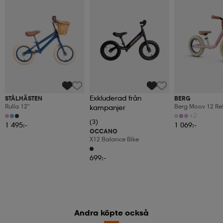
Exkluderad från
STÅLHÄSTEN
BERG
Rulla 12"
Berg Moov 12 Ret
kampanjer
+2
(3)
1 495:-
1 069:-
OCCANO
X12 Balance Bike
699:-
Andra köpte också