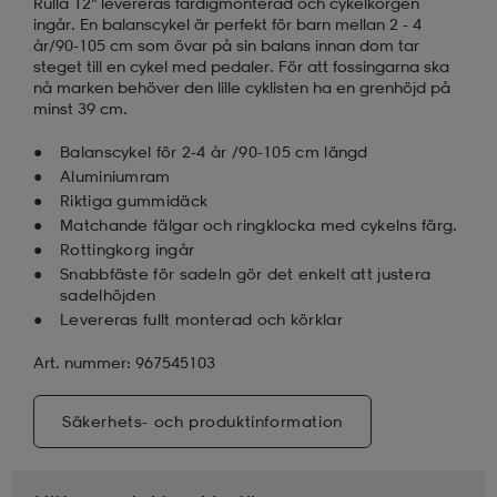
Rulla 12" levereras färdigmonterad och cykelkorgen
ingår. En balanscykel är perfekt för barn mellan 2 - 4
år/90-105 cm som övar på sin balans innan dom tar
steget till en cykel med pedaler. För att fossingarna ska
nå marken behöver den lille cyklisten ha en grenhöjd på
minst 39 cm.
Balanscykel för 2-4 år /90-105 cm längd
Aluminiumram
Riktiga gummidäck
Matchande fälgar och ringklocka med cykelns färg.
Rottingkorg ingår
Snabbfäste för sadeln gör det enkelt att justera
sadelhöjden
Levereras fullt monterad och körklar
Art. nummer: 967545103
Säkerhets- och produktinformation