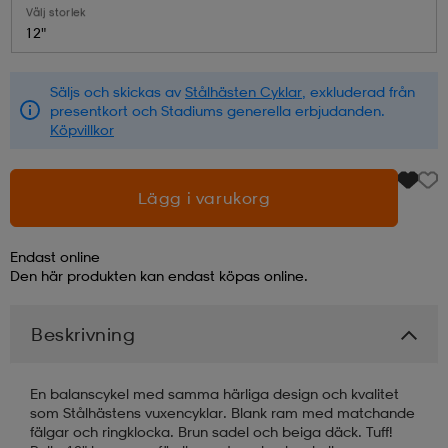
Välj storlek
12"
läder
lbehör
r
lbehör
kläder
Säljs och skickas av
Stålhästen Cyklar
, exkluderad från
presentkort och Stadiums generella erbjudanden.
asögon
äder
r
Köpvillkor
r
s
Lägg i varukorg
Endast online
äder
ård
äder
Den här produkten kan endast köpas online.
Beskrivning
s
s
En balanscykel med samma härliga design och kvalitet
som Stålhästens vuxencyklar. Blank ram med matchande
ård
ård
fälgar och ringklocka. Brun sadel och beiga däck. Tuff!