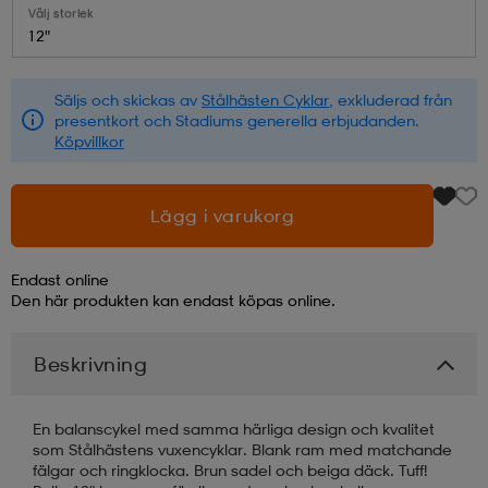
Välj storlek
12"
läder
lbehör
r
lbehör
kläder
Säljs och skickas av
Stålhästen Cyklar
, exkluderad från
presentkort och Stadiums generella erbjudanden.
asögon
äder
r
Köpvillkor
r
s
Lägg i varukorg
Endast online
äder
ård
äder
Den här produkten kan endast köpas online.
Beskrivning
s
s
En balanscykel med samma härliga design och kvalitet
som Stålhästens vuxencyklar. Blank ram med matchande
ård
ård
fälgar och ringklocka. Brun sadel och beiga däck. Tuff!