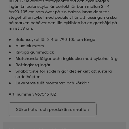
Rulla 12" levereras färdigmonterad och cykelkorgen
ingår. En balanscykel är perfekt för barn mellan 2 - 4
år/90-105 cm som övar på sin balans innan dom tar
steget till en cykel med pedaler. För att fossingarna ska
nå marken behöver den lille cyklisten ha en grenhöjd på
minst 39 cm.
Balanscykel för 2-4 år /90-105 cm längd
Aluminiumram
Riktiga gummidäck
Matchande fälgar och ringklocka med cykelns färg.
Rottingkorg ingår
Snabbfäste för sadeln gör det enkelt att justera
sadelhöjden
Levereras fullt monterad och körklar
Art. nummer: 967545102
Säkerhets- och produktinformation