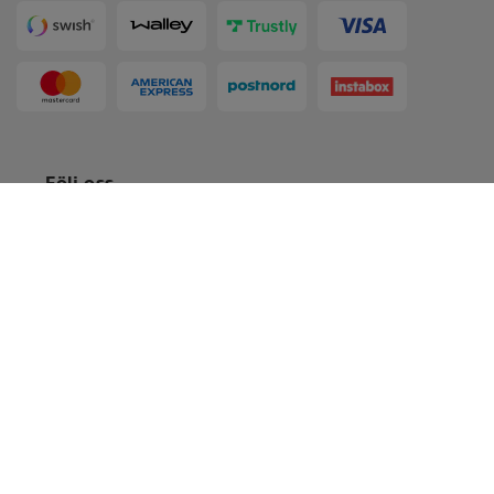
Följ oss
Köpvillkor
Medlemsvillkor
Integritetspolicy
Recensionspolicy
Cookies
Sitemap