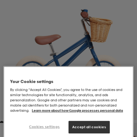
-BH
ngsskor
öjor & skjortor
ngsskor
ingsskor
ar
ingsskor
n
ingsskor
ts & toppar
or
n
kor
kor
öjor & skjortor
usskor
öjor & skjortor
skor
r
skor
n
tskor
Your Cookie settings
By clicking “Accept All Cookies”, you agree to the use of cookies and
similar technologies for site functionality, analytics, and ads
personalization. Google and other partners may use cookies and
 & klänningar
or
r & pannband
or
 & klänningar
-/Tennisskor
mobile ad identifiers for both personalized and non‑personalized
advertising.
Learn more about how Google processes personal data
1
/
5
r
andy-/Handbollsskor
kar & vantar
andy-/Handbollsskor
ller
ler
Cookies settings
Accept all cookies