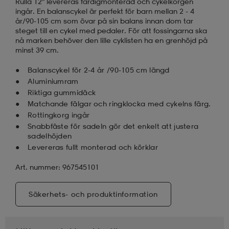
Rulla 12" levereras färdigmonterad och cykelkorgen
ingår. En balanscykel är perfekt för barn mellan 2 - 4
år/90-105 cm som övar på sin balans innan dom tar
steget till en cykel med pedaler. För att fossingarna ska
nå marken behöver den lille cyklisten ha en grenhöjd på
minst 39 cm.
Balanscykel för 2-4 år /90-105 cm längd
Aluminiumram
Riktiga gummidäck
Matchande fälgar och ringklocka med cykelns färg.
Rottingkorg ingår
Snabbfäste för sadeln gör det enkelt att justera
sadelhöjden
Levereras fullt monterad och körklar
Art. nummer: 967545101
Säkerhets- och produktinformation