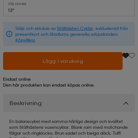
Välj storlek
12"
läder
lbehör
r
lbehör
kläder
Säljs och skickas av
Stålhästen Cyklar
, exkluderad från
presentkort och Stadiums generella erbjudanden.
asögon
äder
r
Köpvillkor
r
s
Lägg i varukorg
Endast online
äder
ård
äder
Den här produkten kan endast köpas online.
Beskrivning
s
s
En balanscykel med samma härliga design och kvalitet
som Stålhästens vuxencyklar. Blank ram med matchande
ård
ård
fälgar och ringklocka. Brun sadel och beiga däck. Tuff!