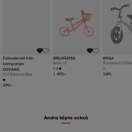
Exkluderad från
STÅLHÄSTEN
(3)
Rulla 12"
kampanjer
STIGA
Runracer C10 Sil
(3)
1 495:-
OCCANO
549:-
X12 Balance Bike
699:-
Andra köpte också