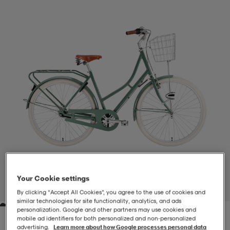
-BH
ngsskor
öjor & skjortor
ngsskor
ingsskor
ar
ingsskor
n
ingsskor
ts & toppar
or
n
kor
kor
öjor & skjortor
usskor
öjor & skjortor
skor
r
skor
n
tskor
 & klänningar
or
r & pannband
or
 & klänningar
-/Tennisskor
Your Cookie settings
1
/
4
By clicking “Accept All Cookies”, you agree to the use of cookies and
similar technologies for site functionality, analytics, and ads
personalization. Google and other partners may use cookies and
r
andy-/Handbollsskor
kar & vantar
andy-/Handbollsskor
ller
ler
mobile ad identifiers for both personalized and non‑personalized
advertising.
Learn more about how Google processes personal data