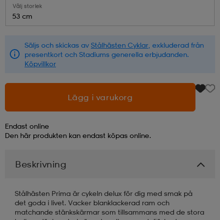
Välj storlek
53 cm
läder
lbehör
r
lbehör
kläder
Säljs och skickas av
Stålhästen Cyklar
, exkluderad från
presentkort och Stadiums generella erbjudanden.
asögon
äder
r
Köpvillkor
r
s
Lägg i varukorg
Endast online
äder
ård
äder
Den här produkten kan endast köpas online.
Beskrivning
s
s
Stålhästen Prima är cykeln delux för dig med smak på
det goda i livet. Vacker blanklackerad ram och
ård
ård
matchande stänkskärmar som tillsammans med de stora