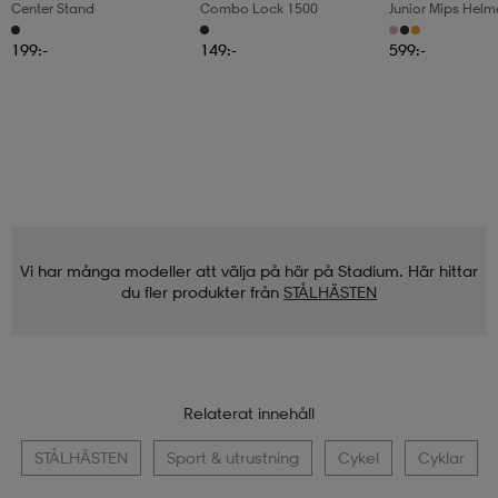
Center Stand
Combo Lock 1500
Junior Mips Helm
199:-
149:-
599:-
Vi har många modeller att välja på här på Stadium. Här hittar
du fler produkter från
STÅLHÄSTEN
Relaterat innehåll
STÅLHÄSTEN
Sport & utrustning
Cykel
Cyklar