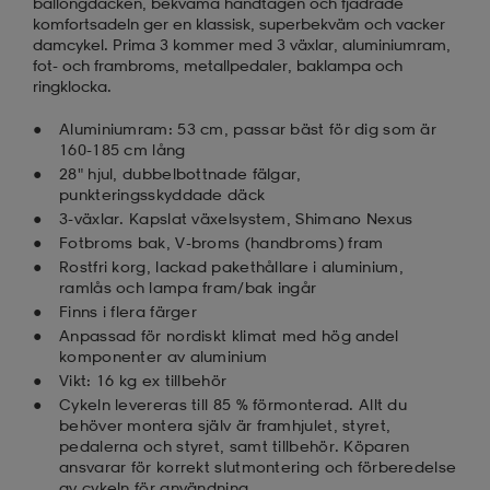
ballongdäcken, bekväma handtagen och fjädrade
komfortsadeln ger en klassisk, superbekväm och vacker
damcykel. Prima 3 kommer med 3 växlar, aluminiumram,
fot- och frambroms, metallpedaler, baklampa och
ringklocka.
Aluminiumram: 53 cm, passar bäst för dig som är
160-185 cm lång
28" hjul, dubbelbottnade fälgar,
punkteringsskyddade däck
3-växlar. Kapslat växelsystem, Shimano Nexus
Fotbroms bak, V-broms (handbroms) fram
Rostfri korg, lackad pakethållare i aluminium,
ramlås och lampa fram/bak ingår
Finns i flera färger
Anpassad för nordiskt klimat med hög andel
komponenter av aluminium
Vikt: 16 kg ex tillbehör
Cykeln levereras till 85 % förmonterad. Allt du
behöver montera själv är framhjulet, styret,
pedalerna och styret, samt tillbehör. Köparen
ansvarar för korrekt slutmontering och förberedelse
av cykeln för användning.