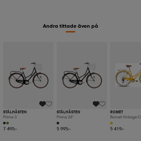
Andra tittade även på
STÅLHÄSTEN
STÅLHÄSTEN
ROMET
Prima 3
Prima 26"
Romet Vintage Cl
D
7 495:-
5 995:-
5 419:-