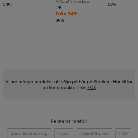
M Court Vision Low
549:-
699:-
Från 749:-
899:-
Vi har många modeller att välja på här på Stadium. Här hittar
du fler produkter från
FOX
Relaterat innehåll
Sport & utrustning
Cykel
Cykeltillbehör
FOX