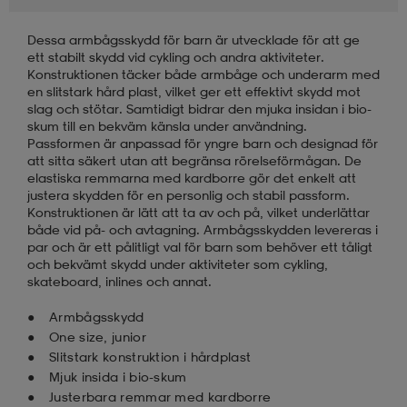
Dessa armbågsskydd för barn är utvecklade för att ge
läder
lbehör
r
lbehör
kläder
ett stabilt skydd vid cykling och andra aktiviteter.
Konstruktionen täcker både armbåge och underarm med
en slitstark hård plast, vilket ger ett effektivt skydd mot
asögon
äder
r
slag och stötar. Samtidigt bidrar den mjuka insidan i bio-
skum till en bekväm känsla under användning.
Passformen är anpassad för yngre barn och designad för
att sitta säkert utan att begränsa rörelseförmågan. De
r
s
elastiska remmarna med kardborre gör det enkelt att
justera skydden för en personlig och stabil passform.
Konstruktionen är lätt att ta av och på, vilket underlättar
både vid på- och avtagning. Armbågsskydden levereras i
äder
ård
äder
par och är ett pålitligt val för barn som behöver ett tåligt
och bekvämt skydd under aktiviteter som cykling,
skateboard, inlines och annat.
s
s
Armbågsskydd
One size, junior
Slitstark konstruktion i hårdplast
Mjuk insida i bio-skum
ård
ård
Justerbara remmar med kardborre