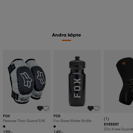
Andra köpte
FOX
FOX
(1)
Peewee Titan Guard S/m
Fox Base Water Bottle
EVEREST
D3o Knee Guard
199:-
149:-