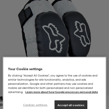
-BH
ngsskor
öjor & skjortor
ngsskor
ingsskor
ar
ingsskor
n
ingsskor
ts & toppar
or
n
kor
kor
öjor & skjortor
usskor
öjor & skjortor
skor
r
skor
n
tskor
Your Cookie settings
By clicking “Accept All Cookies”, you agree to the use of cookies and
similar technologies for site functionality, analytics, and ads
 & klänningar
or
r & pannband
or
 & klänningar
-/Tennisskor
personalization. Google and other partners may use cookies and
mobile ad identifiers for both personalized and non‑personalized
1
/
1
advertising.
Learn more about how Google processes personal data
Black/silver
r
andy-/Handbollsskor
kar & vantar
andy-/Handbollsskor
ller
ler
Black/silver
Cookies settings
Accept all cookies