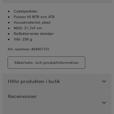
Cykelpedaler
läder
lbehör
r
lbehör
kläder
Passar till MTB och ATB
Huvudmaterial: plast
Mått: 31,7x9 cm
asögon
äder
r
Reflekterande detaljer
Vikt: 258 g
Art. nummer: 404457101
r
s
Säkerhets- och produktinformation
äder
ård
äder
Hitta produkten i butik
s
s
Recensioner
ård
ård