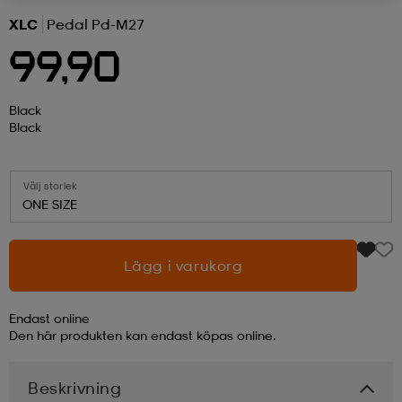
XLC
Pedal Pd-M27
r & pannband
tskor
läder
tskor
r
ngsskor
99,90
kar & vantar
skor
ukar
skor
kar & vantar
kor
Black
Black
ukar
sskor
ställ
sskor
ukar
lbehör
Välj storlek
ONE SIZE
ställ
stövlar
por
stövlar
ställ
er
Lägg i varukorg
por
ler
kläder
ler
läder
Endast online
Den här produkten kan endast köpas online.
kläder
ngskor
asögon
ngskor
por
Beskrivning