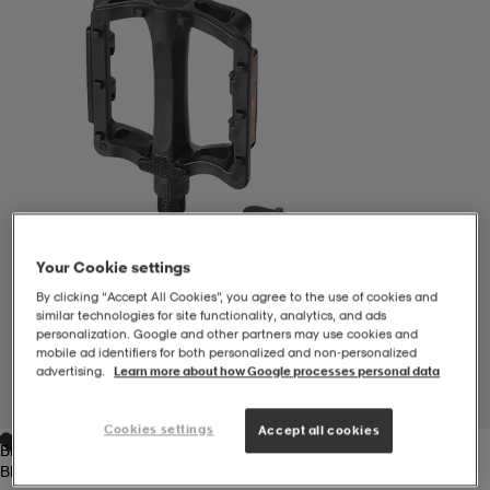
-BH
ngsskor
öjor & skjortor
ngsskor
ingsskor
ar
ingsskor
n
ingsskor
ts & toppar
or
n
kor
kor
öjor & skjortor
usskor
Your Cookie settings
öjor & skjortor
skor
r
skor
n
tskor
By clicking “Accept All Cookies”, you agree to the use of cookies and
similar technologies for site functionality, analytics, and ads
personalization. Google and other partners may use cookies and
mobile ad identifiers for both personalized and non‑personalized
 & klänningar
or
r & pannband
or
 & klänningar
-/Tennisskor
advertising.
Learn more about how Google processes personal data
1
/
1
Cookies settings
Accept all cookies
Black
r
andy-/Handbollsskor
kar & vantar
andy-/Handbollsskor
ller
ler
Black