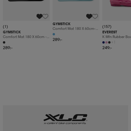
GYMSTICK
(1)
(157)
Comfort Mat 180 X 60cm-
GYMSTICK
EVEREST
Sky Blue
Comfort Mat 180 X 60cm -
K Mfn Rubber Bo
289:-
Zero Black
+1
289:-
249:-