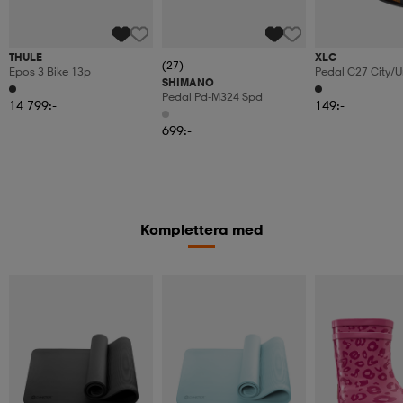
THULE
XLC
(27)
Epos 3 Bike 13p
Pedal C27 City/
SHIMANO
Pedal Pd-M324 Spd
14 799:-
149:-
699:-
Komplettera med