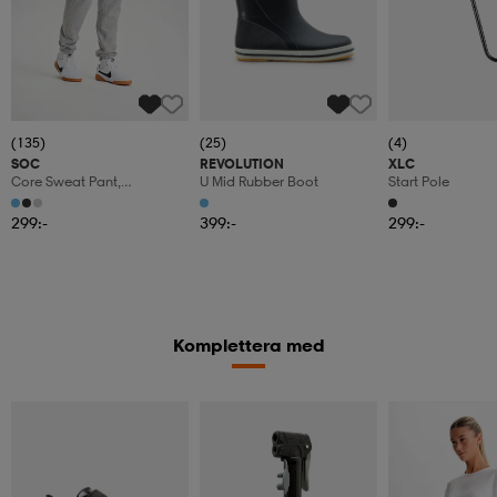
(135)
(25)
(4)
SOC
REVOLUTION
XLC
Core Sweat Pant,
U Mid Rubber Boot
Start Pole
Mjukisbyxor, Herr
299:-
399:-
299:-
Komplettera med