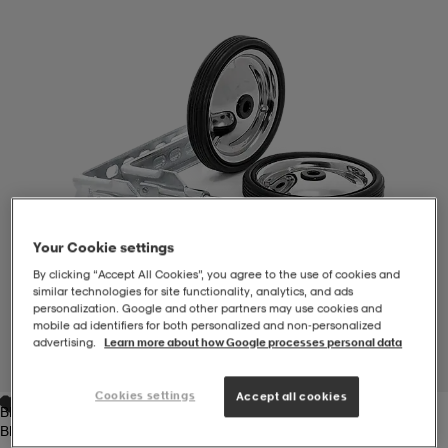
-BH
ngsskor
öjor & skjortor
ngsskor
ingsskor
ar
ingsskor
n
ingsskor
ts & toppar
or
n
kor
kor
öjor & skjortor
usskor
Your Cookie settings
öjor & skjortor
skor
r
skor
n
tskor
By clicking “Accept All Cookies”, you agree to the use of cookies and
similar technologies for site functionality, analytics, and ads
personalization. Google and other partners may use cookies and
mobile ad identifiers for both personalized and non‑personalized
 & klänningar
or
r & pannband
or
 & klänningar
-/Tennisskor
advertising.
Learn more about how Google processes personal data
1
/
1
Cookies settings
Accept all cookies
Black
r
andy-/Handbollsskor
kar & vantar
andy-/Handbollsskor
ller
ler
Black