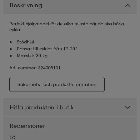
Beskrivning
läder
lbehör
r
lbehör
kläder
Perfekt hjälpmedel för de allra minsta när de ska börja
cykla.
asögon
äder
r
Stödhjul
Passar till cyklar från 12-20”
Maxvikt: 30 kg
r
s
Art. nummer: 324908101
äder
ård
äder
Säkerhets- och produktinformation
Hitta produkten i butik
s
s
Recensioner
ård
ård
(2)