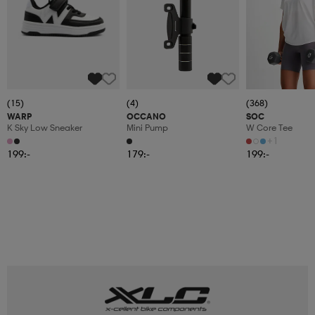
(15)
(4)
(368)
WARP
OCCANO
SOC
K Sky Low Sneaker
Mini Pump
W Core Tee
+1
199:-
179:-
199:-