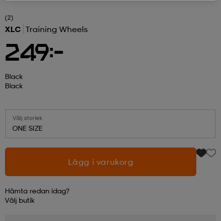
(2)
r & pannband
tskor
läder
tskor
r
ngsskor
XLC
Training Wheels
249:-
kar & vantar
skor
ukar
skor
kar & vantar
kor
Black
Black
ukar
sskor
ställ
sskor
ukar
lbehör
Välj storlek
ONE SIZE
ställ
stövlar
por
stövlar
ställ
er
Lägg i varukorg
por
ler
kläder
ler
läder
Hämta redan idag?
Välj
butik
kläder
ngskor
asögon
ngskor
por