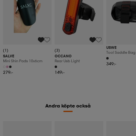
USWE
(1)
(3)
Tool Saddle Bag
SALVE
OCCANO
Mini Shin Pads 10x6cm
Rear Usb Light
349:-
279:-
149:-
Andra köpte också