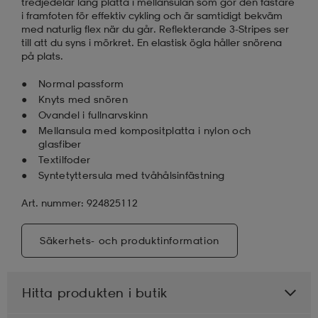
tredjedelar lång platta i mellansulan som gör den fastare
i framfoten för effektiv cykling och är samtidigt bekväm
med naturlig flex när du går. Reflekterande 3-Stripes ser
till att du syns i mörkret. En elastisk ögla håller snörena
på plats.
Normal passform
Knyts med snören
Ovandel i fullnarvskinn
Mellansula med kompositplatta i nylon och
glasfiber
Textilfoder
Syntetyttersula med tvåhålsinfästning
Art. nummer: 924825112
Säkerhets- och produktinformation
Hitta produkten i butik