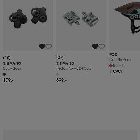
POC
(18)
(27)
Cularis Pure
SHIMANO
SHIMANO
+1
Spd-Kloss
Pedal Pd-M324 Spd
1 999:-
179:-
699:-