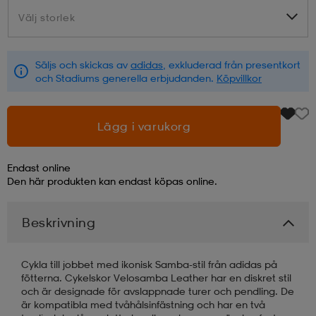
Välj storlek
Välj storlek
läder
lbehör
r
lbehör
kläder
Säljs och skickas av
adidas
, exkluderad från presentkort
och Stadiums generella erbjudanden.
Köpvillkor
asögon
äder
r
Lägg i varukorg
r
s
Endast online
Den här produkten kan endast köpas online.
äder
ård
äder
Beskrivning
s
s
Cykla till jobbet med ikonisk Samba-stil från adidas på
fötterna. Cykelskor Velosamba Leather har en diskret stil
och är designade för avslappnade turer och pendling. De
ård
ård
är kompatibla med tvåhålsinfästning och har en två