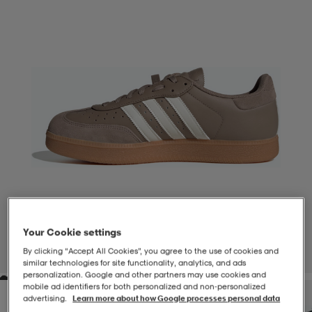
-BH
ngsskor
öjor & skjortor
ngsskor
ingsskor
ar
ingsskor
n
ingsskor
ts & toppar
or
n
kor
kor
öjor & skjortor
usskor
öjor & skjortor
skor
r
skor
n
tskor
Your Cookie settings
 & klänningar
or
r & pannband
or
 & klänningar
-/Tennisskor
By clicking “Accept All Cookies”, you agree to the use of cookies and
1
/
7
similar technologies for site functionality, analytics, and ads
personalization. Google and other partners may use cookies and
mobile ad identifiers for both personalized and non‑personalized
r
andy-/Handbollsskor
kar & vantar
andy-/Handbollsskor
ller
ler
advertising.
Learn more about how Google processes personal data