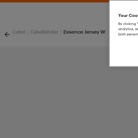
Your Cook
By clicking 
analytics, 
|
|
Cykel
Cykelkläder
Essence Jersey W
both person