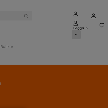
Logga in
Butiker
t