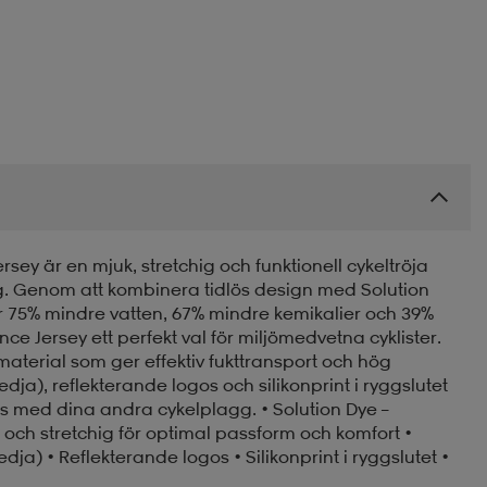
ersey är en mjuk, stretchig och funktionell cykeltröja
ng. Genom att kombinera tidlös design med Solution
r 75% mindre vatten, 67% mindre kemikalier och 39%
nce Jersey ett perfekt val för miljömedvetna cyklister.
 material som ger effektiv fukttransport och hög
ja), reflekterande logos och silikonprint i ryggslutet
ns med dina andra cykelplagg. • Solution Dye –
 och stretchig för optimal passform och komfort •
dja) • Reflekterande logos • Silikonprint i ryggslutet •