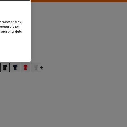
e functionality,
entifiers for
 personal data
Black
Black