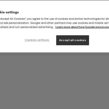
ie settings
“Accept All Cookies”, you agree to the use of cookies and similar technologies for sit
and ads personalization. Google and other partners may use cookies and mobile ad id
alized and non‑personalized advertising.
Learn more about how Google processes
Cookies settings
Accept all cookies