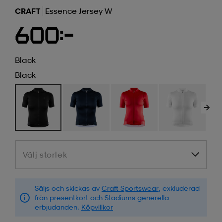
CRAFT
Essence Jersey W
600:-
Black
Black
Välj storlek
Välj storlek
Säljs och skickas av
Craft Sportswear
, exkluderad
från presentkort och Stadiums generella
erbjudanden.
Köpvillkor