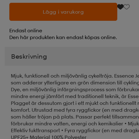
Lägg i varukorg
Endast online
Den här produkten kan endast köpas online.
Beskrivning
Mjuk, funktionell och miljövänlig cykeltröja. Essence J
som adderar ytterligare en grön dimension till cykli
Dye, en miljövänlig infärgningsprocess som förbruka
mindre energi jämfört med traditionell teknik, är Esse
Plagget är dessutom gjort i ett mjukt och funktionellt
komfort. Utrustad med fyra ryggfickor (en med dragked
som håller tröjan på plats. Passar perfekt tillsamma
förbrukar mindre vatten, energi och kemikalier • Mjuk
Effektiv fukttransport • Fyra ryggfickor (en med dragke
UPF25+ Material 100% Polyester