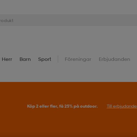
Herr
Barn
Sport
Föreningar
Erbjudanden
Köp 2 eller fler, få 25% på outdoor.
Till erbjudande