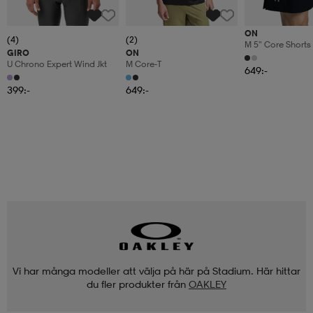
ON
(4)
(2)
M 5" Core Shorts
GIRO
ON
U Chrono Expert Wind Jkt
M Core-T
649:-
399:-
649:-
Vi har många modeller att välja på här på Stadium. Här hittar
du fler produkter från
OAKLEY