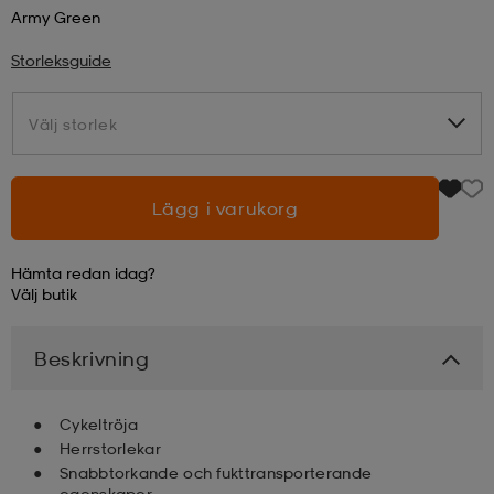
Army Green
läder
lbehör
r
lbehör
kläder
Storleksguide
Välj storlek
Välj storlek
asögon
äder
r
Lägg i varukorg
r
s
Hämta redan idag?
Välj
butik
äder
ård
äder
Beskrivning
s
s
Cykeltröja
Herrstorlekar
ård
ård
Snabbtorkande och fukttransporterande
egenskaper