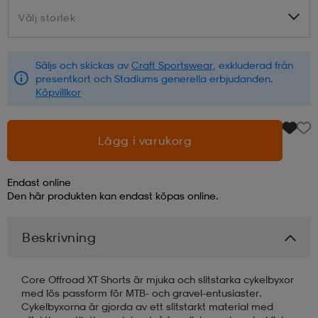
Välj storlek
Välj storlek
läder
lbehör
r
lbehör
kläder
Säljs och skickas av
Craft Sportswear
, exkluderad från
presentkort och Stadiums generella erbjudanden.
asögon
äder
r
Köpvillkor
r
s
Lägg i varukorg
Endast online
äder
ård
äder
Den här produkten kan endast köpas online.
Beskrivning
s
s
Core Offroad XT Shorts är mjuka och slitstarka cykelbyxor
med lös passform för MTB- och gravel-entusiaster.
ård
ård
Cykelbyxorna är gjorda av ett slitstarkt material med