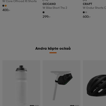
W Core Offroad Xt Shorts
OCCANO
CRAFT
W Bike Short Ths 2
W Endur Shorts 
400:-
299:-
600:-
Andra köpte också