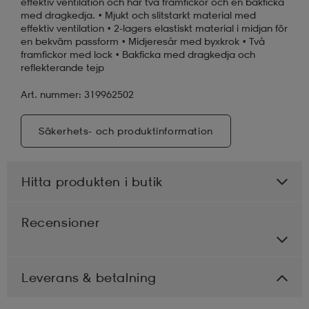
effektiv ventilation och har två framfickor och en bakficka
med dragkedja. • Mjukt och slitstarkt material med
effektiv ventilation • 2-lagers elastiskt material i midjan för
en bekväm passform • Midjeresår med byxkrok • Två
framfickor med lock • Bakficka med dragkedja och
reflekterande tejp
Art. nummer: 319962502
Säkerhets- och produktinformation
Hitta produkten i butik
Recensioner
Leverans & betalning