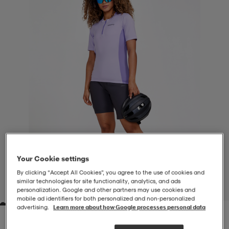
-BH
ngsskor
öjor & skjortor
ngsskor
ingsskor
ar
ingsskor
n
ingsskor
ts & toppar
or
n
kor
kor
öjor & skjortor
usskor
öjor & skjortor
skor
r
skor
n
tskor
Your Cookie settings
By clicking “Accept All Cookies”, you agree to the use of cookies and
 & klänningar
or
r & pannband
or
 & klänningar
-/Tennisskor
similar technologies for site functionality, analytics, and ads
1
/
6
personalization. Google and other partners may use cookies and
mobile ad identifiers for both personalized and non‑personalized
advertising.
Learn more about how Google processes personal data
r
andy-/Handbollsskor
kar & vantar
andy-/Handbollsskor
ller
ler