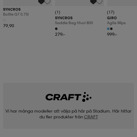
SYNCROS
(1)
(17)
Bottle G7 0.75l
SYNCROS
GIRO
Saddle Bag Hivol 800
Agilis Mips
79,90
279:-
999:-
Vi har många modeller att välja på här på Stadium. Här hittar
du fler produkter från
CRAFT