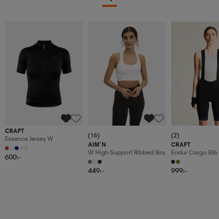
CRAFT
(16)
(2)
Essence Jersey W
AIM´N
CRAFT
+3
W High Support Ribbed Bra
Endur Cargo Bib 
600:-
W
449:-
999:-