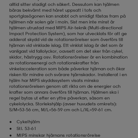
alltid sitter stadigt och säkert. Dessutom kan hjälmen
bäras bekvämt med håret uppsatt i tofs och
sportglasögonen kan snabbt och smidigt fästas fram på
hjälmen när solen går i moln. Sist men inte minst är
hjälmen utrustad med MIPS Air-teknik (Multi-directional
Impact Protection System), som har utvecklats för att ge
adderat skydd vid de rotationsrörelser som överförs till
hjärnan vid vinklade islag. Ett vinklat islag är det som är
vanligast vid fallolyckor, oavsett om det sker från cykel,
skidor, hästrygg osv. Rotationsrörelser är en kombination
av rotationsenergi och rotationskrafter från
vinkelacceleration som både påverkar hjärnan och ökar
risken för mindre och svårare hjärnskador. Installerat i en
hjälm har MIPS skyddssystem visats minska
rotationsrörelsen genom att rikta om de energier och
krafter som annars överförs till hjärnan. Hjälmen ska i
regel bytas ut efter en yttre påverkan, såsom en
cykelolycka. Storlekshjälp (avser huvudets omkrets):
S/M=53-56 cm, M/L=56-59 cm och L/XL=59-61 cm.
Cykelhjälm
Stl. 53-61
MIPS minskar hjärnans rotationsrörelse