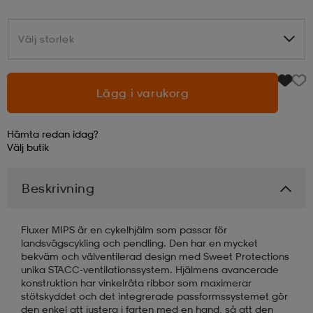
läder
lbehör
r
lbehör
kläder
Välj storlek
Välj storlek
asögon
äder
r
Lägg i varukorg
Hämta redan idag?
r
s
Välj
butik
Beskrivning
äder
ård
äder
Fluxer MIPS är en cykelhjälm som passar för
s
s
landsvägscykling och pendling. Den har en mycket
bekväm och välventilerad design med Sweet Protections
unika STACC-ventilationssystem. Hjälmens avancerade
konstruktion har vinkelräta ribbor som maximerar
ård
ård
stötskyddet och det integrerade passformssystemet gör
den enkel att justera i farten med en hand, så att den