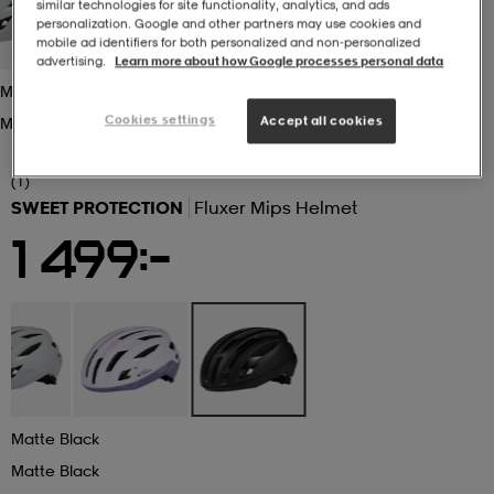
similar technologies for site functionality, analytics, and ads
personalization. Google and other partners may use cookies and
mobile ad identifiers for both personalized and non‑personalized
r & pannband
tskor
läder
tskor
r
ngsskor
advertising.
Learn more about how Google processes personal data
Matte Black
Cookies settings
Accept all cookies
Matte Black
kar & vantar
skor
ukar
skor
kar & vantar
kor
(1)
SWEET PROTECTION
Fluxer Mips Helmet
ukar
sskor
ställ
sskor
ukar
lbehör
1 499:-
ställ
stövlar
por
stövlar
ställ
er
por
ler
kläder
ler
läder
Matte Black
kläder
ngskor
asögon
ngskor
por
Matte Black