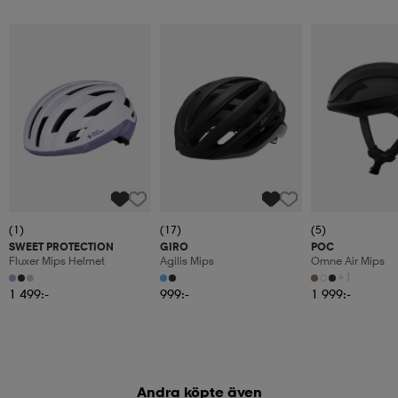
(1)
(17)
(5)
SWEET PROTECTION
GIRO
POC
Fluxer Mips Helmet
Agilis Mips
Omne Air Mips
+1
1 499:-
999:-
1 999:-
Andra köpte även