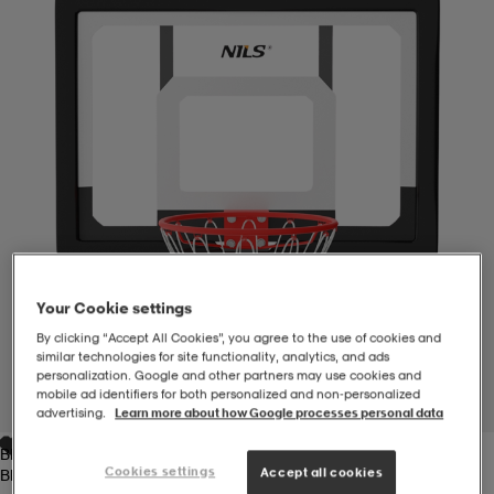
-BH
ngsskor
öjor & skjortor
ngsskor
ingsskor
ar
ingsskor
n
ingsskor
ts & toppar
or
n
kor
kor
öjor & skjortor
usskor
öjor & skjortor
skor
r
skor
n
tskor
Your Cookie settings
By clicking “Accept All Cookies”, you agree to the use of cookies and
similar technologies for site functionality, analytics, and ads
 & klänningar
or
r & pannband
or
 & klänningar
-/Tennisskor
personalization. Google and other partners may use cookies and
mobile ad identifiers for both personalized and non‑personalized
1
/
2
advertising.
Learn more about how Google processes personal data
Black
r
andy-/Handbollsskor
kar & vantar
andy-/Handbollsskor
ller
ler
Cookies settings
Accept all cookies
Black