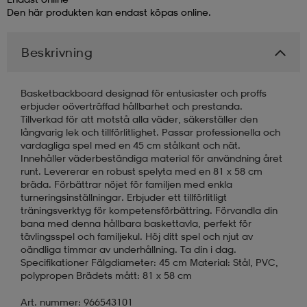
Den här produkten kan endast köpas online.
läder
lbehör
r
lbehör
kläder
Beskrivning
asögon
äder
r
Basketbackboard designad för entusiaster och proffs
erbjuder oöverträffad hållbarhet och prestanda.
Tillverkad för att motstå alla väder, säkerställer den
långvarig lek och tillförlitlighet. Passar professionella och
r
s
vardagliga spel med en 45 cm stålkant och nät.
Innehåller väderbeständiga material för användning året
runt. Levererar en robust spelyta med en 81 x 58 cm
bräda. Förbättrar nöjet för familjen med enkla
äder
ård
äder
turneringsinställningar. Erbjuder ett tillförlitligt
träningsverktyg för kompetensförbättring. Förvandla din
bana med denna hållbara baskettavla, perfekt för
s
s
tävlingsspel och familjekul. Höj ditt spel och njut av
oändliga timmar av underhållning. Ta din i dag.
Specifikationer Fälgdiameter: 45 cm Material: Stål, PVC,
polypropen Brädets mått: 81 x 58 cm
ård
ård
Art. nummer: 966543101