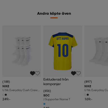
Andra köpte även
Exkluderad från
(188)
(897)
kampanjer
NIKE
NIKE
U Nk Everyday Cush Crew
U Nk Everyday C
(656)
6pr-Bd
3pr
SOC
249:-
169:-
J Supporter Name T