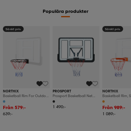
Populära produkter
Sänkt pris
Sänkt pris
NORTHIX
PROSPORT
NORTHIX
Basketball Rim For Outdoor
Prosport Basketball Net
Basketball Rim, 
Use, Durable Steel
And Backboard
Size, Durable Ste
1 490:-
Från 579:-
Från 989:-
639:-
1 089:-