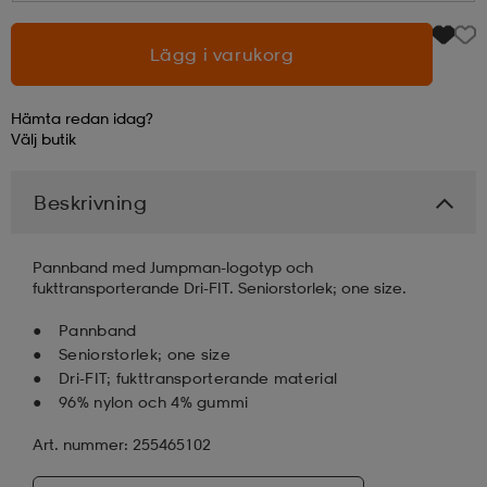
läder
lbehör
r
lbehör
kläder
Lägg i varukorg
Hämta redan idag?
asögon
äder
r
Välj
butik
Beskrivning
r
s
Pannband med Jumpman-logotyp och
fukttransporterande Dri-FIT. Seniorstorlek; one size.
äder
ård
äder
Pannband
Seniorstorlek; one size
s
s
Dri-FIT; fukttransporterande material
96% nylon och 4% gummi
Art. nummer: 255465102
ård
ård