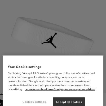
-BH
ngsskor
öjor & skjortor
ngsskor
ingsskor
ar
ingsskor
n
ingsskor
ts & toppar
or
n
kor
kor
öjor & skjortor
usskor
öjor & skjortor
skor
r
skor
n
tskor
Your Cookie settings
By clicking “Accept All Cookies”, you agree to the use of cookies and
similar technologies for site functionality, analytics, and ads
 & klänningar
or
r & pannband
or
 & klänningar
-/Tennisskor
personalization. Google and other partners may use cookies and
mobile ad identifiers for both personalized and non‑personalized
1
/
1
advertising.
Learn more about how Google processes personal data
r
andy-/Handbollsskor
kar & vantar
andy-/Handbollsskor
ller
ler
Cookies settings
Accept all cookies