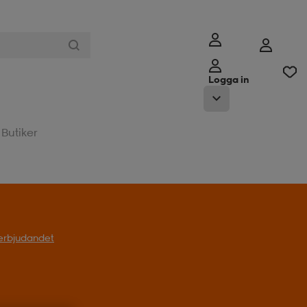
Logga in
Butiker
t