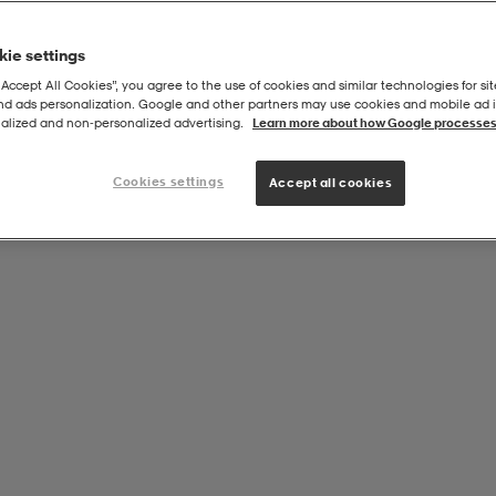
ie settings
“Accept All Cookies”, you agree to the use of cookies and similar technologies for sit
and ads personalization. Google and other partners may use cookies and mobile ad id
alized and non‑personalized advertising.
Learn more about how Google processes
Cookies settings
Accept all cookies