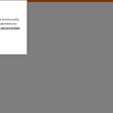
e functionality,
entifiers for
 personal data
Black/white
Black/white