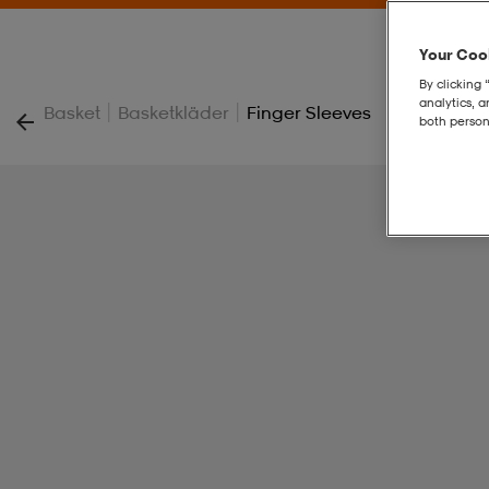
Your Cook
By clicking 
analytics, 
|
|
Basket
Basketkläder
Finger Sleeves
both person