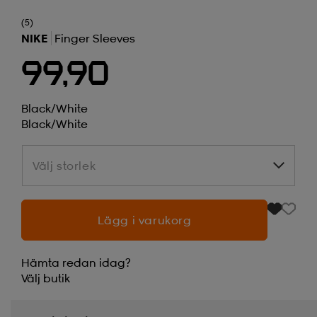
(5)
NIKE
Finger Sleeves
99,90
Black/white
Black/white
Välj storlek
Välj storlek
Lägg i varukorg
Hämta redan idag?
Välj
butik