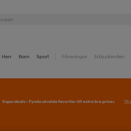
Herr
Barn
Sport
Föreningar
Erbjudanden
Köp 2 eller fler, få 25% på outdoor.
Till erbjudande