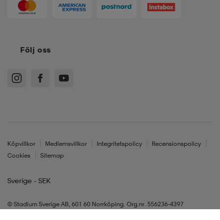
Följ oss
Köpvillkor
Medlemsvillkor
Integritetspolicy
Recensionspolicy
Cookies
Sitemap
Sverige - SEK
© Stadium Sverige AB, 601 60 Norrköping. Org.nr. 556236-4397