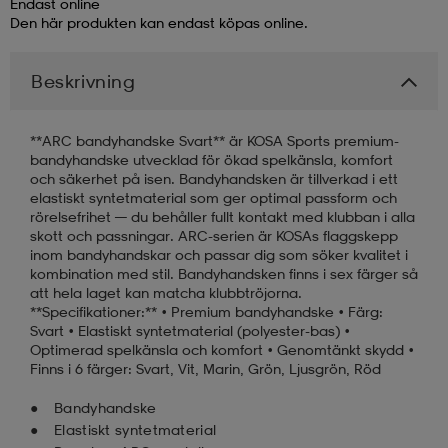
Endast online
Den här produkten kan endast köpas online.
läder
lbehör
r
lbehör
kläder
Beskrivning
asögon
äder
r
**ARC bandyhandske Svart** är KOSA Sports premium-
bandyhandske utvecklad för ökad spelkänsla, komfort
och säkerhet på isen. Bandyhandsken är tillverkad i ett
r
s
elastiskt syntetmaterial som ger optimal passform och
rörelsefrihet — du behåller fullt kontakt med klubban i alla
skott och passningar. ARC-serien är KOSAs flaggskepp
inom bandyhandskar och passar dig som söker kvalitet i
äder
ård
äder
kombination med stil. Bandyhandsken finns i sex färger så
att hela laget kan matcha klubbtröjorna.
**Specifikationer:** • Premium bandyhandske • Färg:
Svart • Elastiskt syntetmaterial (polyester-bas) •
s
s
Optimerad spelkänsla och komfort • Genomtänkt skydd •
Finns i 6 färger: Svart, Vit, Marin, Grön, Ljusgrön, Röd
Bandyhandske
ård
ård
Elastiskt syntetmaterial