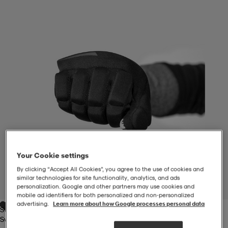
-BH
ngsskor
öjor & skjortor
ngsskor
ingsskor
ar
ingsskor
n
ingsskor
ts & toppar
or
n
kor
kor
öjor & skjortor
usskor
öjor & skjortor
skor
r
skor
n
tskor
Your Cookie settings
By clicking “Accept All Cookies”, you agree to the use of cookies and
 & klänningar
or
r & pannband
or
 & klänningar
-/Tennisskor
similar technologies for site functionality, analytics, and ads
personalization. Google and other partners may use cookies and
1
/
2
mobile ad identifiers for both personalized and non‑personalized
advertising.
Learn more about how Google processes personal data
Svart
r
andy-/Handbollsskor
kar & vantar
andy-/Handbollsskor
ller
ler
Svart