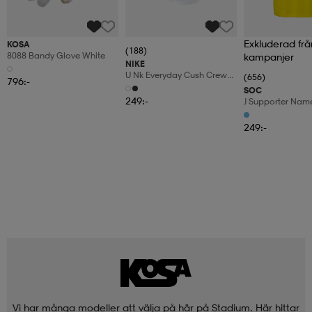
Exkluderad frå
KOSA
(188)
8088 Bandy Glove White
kampanjer
NIKE
U Nk Everyday Cush Crew
(656)
796:-
6pr-Bd
SOC
249:-
J Supporter Nam
249:-
Vi har många modeller att välja på här på Stadium. Här hittar