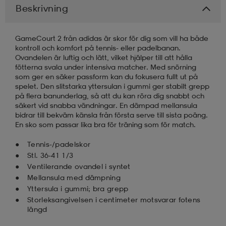
Beskrivning
läder
lbehör
r
lbehör
kläder
GameCourt 2 från adidas är skor för dig som vill ha både
kontroll och komfort på tennis- eller padelbanan.
Ovandelen är luftig och lätt, vilket hjälper till att hålla
asögon
äder
r
fötterna svala under intensiva matcher. Med snörning
som ger en säker passform kan du fokusera fullt ut på
spelet. Den slitstarka yttersulan i gummi ger stabilt grepp
på flera banunderlag, så att du kan röra dig snabbt och
r
s
säkert vid snabba vändningar. En dämpad mellansula
bidrar till bekväm känsla från första serve till sista poäng.
En sko som passar lika bra för träning som för match.
äder
ård
äder
Tennis-/padelskor
Stl. 36-41 1/3
Ventilerande ovandel i syntet
s
s
Mellansula med dämpning
Yttersula i gummi; bra grepp
Storleksangivelsen i centimeter motsvarar fotens
längd
ård
ård