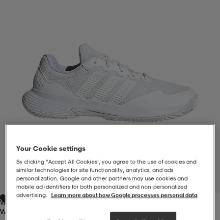
-BH
ngsskor
öjor & skjortor
ngsskor
ingsskor
ar
ingsskor
n
ingsskor
ts & toppar
or
n
kor
kor
öjor & skjortor
usskor
öjor & skjortor
skor
r
skor
n
tskor
Your Cookie settings
By clicking “Accept All Cookies”, you agree to the use of cookies and
 & klänningar
or
r & pannband
or
 & klänningar
-/Tennisskor
similar technologies for site functionality, analytics, and ads
personalization. Google and other partners may use cookies and
1
/
7
mobile ad identifiers for both personalized and non‑personalized
advertising.
Learn more about how Google processes personal data
White
r
andy-/Handbollsskor
kar & vantar
andy-/Handbollsskor
ller
ler
White