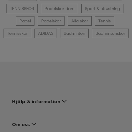
TENNISSKOR
Padelskor dam
Sport & utrustning
Padel
Padelskor
Alla skor
Tennis
Tennisskor
ADIDAS
Badminton
Badmintonskor
Hjälp & information
Om oss