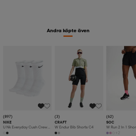
Andra köpte även
(897)
(3)
(62)
NIKE
CRAFT
SOC
U Nk Everyday Cush Crew
W Endur Bib Shorts C4
W Run 2 In 1 Shor
3pr
+2