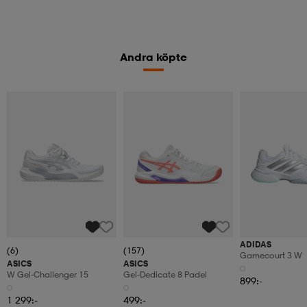
Andra köpte
ADIDAS
(6)
(157)
Gamecourt 3 W
ASICS
ASICS
W Gel-Challenger 15
Gel-Dedicate 8 Padel
899:-
1 299:-
499:-