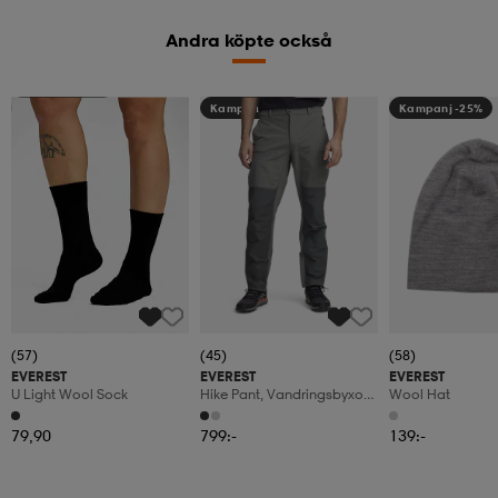
Andra köpte också
Kampanj -25%
Kampanj -25%
Kampanj -25%
(57)
(45)
(58)
EVEREST
EVEREST
EVEREST
U Light Wool Sock
Hike Pant, Vandringsbyxor,
Wool Hat
Herr
79,90
799:-
139:-