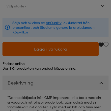
Välj storlek
Välj storlek
läder
lbehör
r
lbehör
kläder
Säljs och skickas av
onQuality
, exkluderad från
presentkort och Stadiums generella erbjudanden.
asögon
äder
r
Köpvillkor
r
s
Lägg i varukorg
Endast online
äder
ård
äder
Den här produkten kan endast köpas online.
Beskrivning
s
s
"Denna skidjacka från CMP imponerar inte bara med sin
snygga och retroinspirerade look, utan också med sin
ård
ård
fantastiska funktionalitet. Fylld med en lätt och tunn men