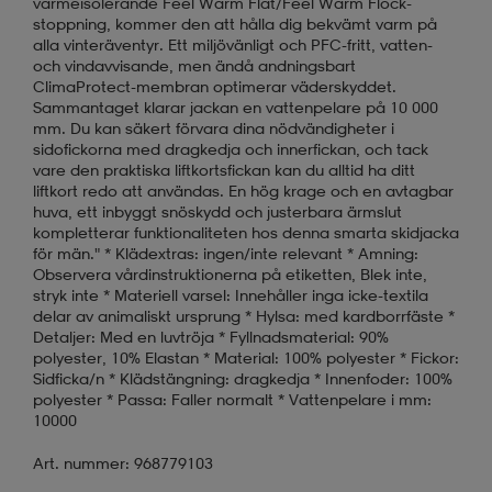
värmeisolerande Feel Warm Flat/Feel Warm Flock-
stoppning, kommer den att hålla dig bekvämt varm på
alla vinteräventyr. Ett miljövänligt och PFC-fritt, vatten-
och vindavvisande, men ändå andningsbart
ClimaProtect-membran optimerar väderskyddet.
Sammantaget klarar jackan en vattenpelare på 10 000
mm. Du kan säkert förvara dina nödvändigheter i
sidofickorna med dragkedja och innerfickan, och tack
vare den praktiska liftkortsfickan kan du alltid ha ditt
liftkort redo att användas. En hög krage och en avtagbar
huva, ett inbyggt snöskydd och justerbara ärmslut
kompletterar funktionaliteten hos denna smarta skidjacka
för män." * Klädextras: ingen/inte relevant * Amning:
Observera vårdinstruktionerna på etiketten, Blek inte,
stryk inte * Materiell varsel: Innehåller inga icke-textila
delar av animaliskt ursprung * Hylsa: med kardborrfäste *
Detaljer: Med en luvtröja * Fyllnadsmaterial: 90%
polyester, 10% Elastan * Material: 100% polyester * Fickor:
Sidficka/n * Klädstängning: dragkedja * Innenfoder: 100%
polyester * Passa: Faller normalt * Vattenpelare i mm:
10000
Art. nummer: 968779103