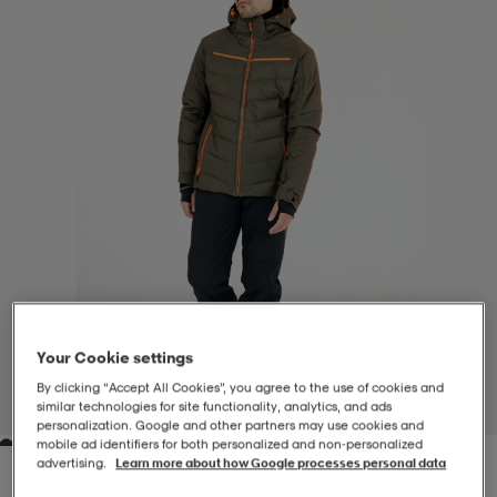
-BH
ngsskor
öjor & skjortor
ngsskor
ingsskor
ar
ingsskor
n
ingsskor
ts & toppar
or
n
kor
kor
öjor & skjortor
usskor
öjor & skjortor
skor
r
skor
n
tskor
Your Cookie settings
 & klänningar
or
r & pannband
or
 & klänningar
-/Tennisskor
By clicking “Accept All Cookies”, you agree to the use of cookies and
similar technologies for site functionality, analytics, and ads
1
/
8
personalization. Google and other partners may use cookies and
mobile ad identifiers for both personalized and non‑personalized
r
andy-/Handbollsskor
kar & vantar
andy-/Handbollsskor
ller
ler
advertising.
Learn more about how Google processes personal data