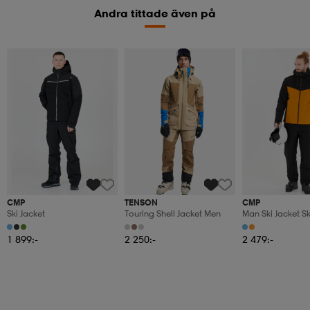
Andra tittade även på
CMP
TENSON
CMP
Ski Jacket
Touring Shell Jacket Men
Man Ski Jacket Sk
1 899:-
2 250:-
2 479:-