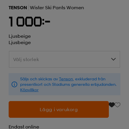
TENSON
Wister Ski Pants Women
1 000:-
Ljusbeige
Ljusbeige
Välj storlek
Välj storlek
Säljs och skickas av
Tenson
, exkluderad från
presentkort och Stadiums generella erbjudanden.
Köpvillkor
Lägg i varukorg
Endast online