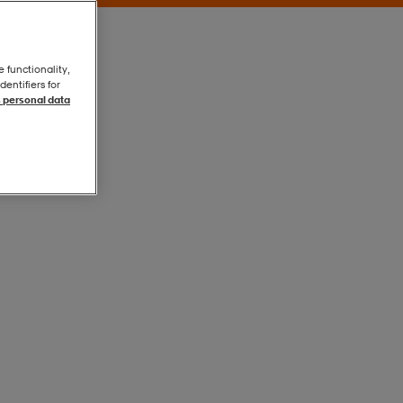
e functionality,
entifiers for
 personal data
Ljusbeige
Ljusbeige