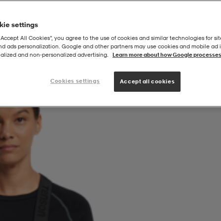
ie settings
“Accept All Cookies”, you agree to the use of cookies and similar technologies for sit
and ads personalization. Google and other partners may use cookies and mobile ad id
alized and non‑personalized advertising.
Learn more about how Google processes
Cookies settings
Accept all cookies