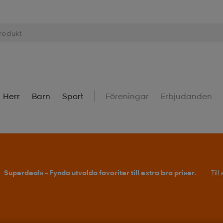
Herr
Barn
Sport
Föreningar
Erbjudanden
Superdeals – Fynda utvalda favoriter till extra bra priser.
Til