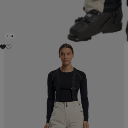
1
/
4