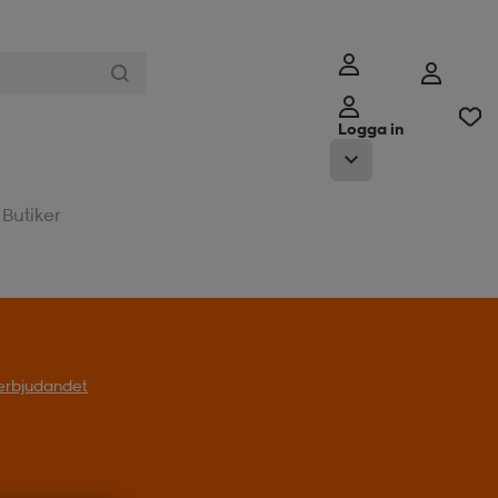
Logga in
Butiker
l erbjudandet