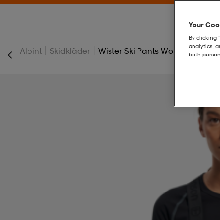
Your Cook
By clicking 
analytics, 
|
|
Alpint
Skidkläder
Wister Ski Pants Women
both person