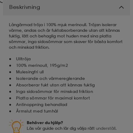
Endast online
Den här produkten kan endast köpas online.
läder
lbehör
r
lbehör
kläder
Beskrivning
asögon
äder
r
Långärmad tröja i 100% mjuk merinoull. Tröjan isolerar
värme, andas och är fuktabsorberande utan att kännas
fuktig, lätt och behaglig mot huden med sina platta
r
s
sömmar, inga sidosömmar som skaver för bästa komfort
och minskad friktion.
Ulltröja
äder
ård
äder
100% merinoull, 195g/m2
Mulesingfri ull
Isolerande och värmereglerande
Absorberar fukt utan att kännas fuktig
s
s
Inga sidosömmar för minskad friktion
Platta sömmar för maximal komfort
Antinoppning behandlad
ård
ård
Ärmslut med tumhål