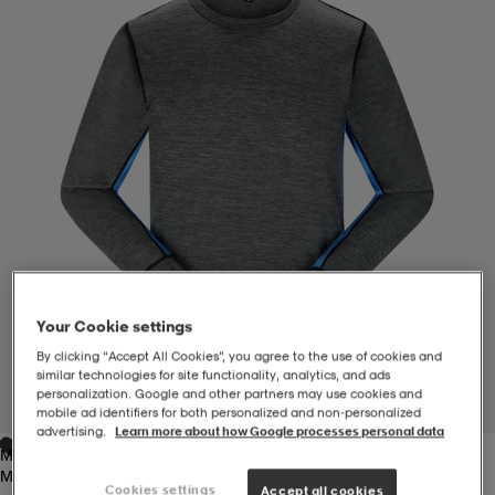
-BH
ngsskor
öjor & skjortor
ngsskor
ingsskor
ar
ingsskor
n
ingsskor
ts & toppar
or
n
kor
kor
öjor & skjortor
usskor
öjor & skjortor
skor
r
skor
n
tskor
Your Cookie settings
By clicking “Accept All Cookies”, you agree to the use of cookies and
 & klänningar
or
r & pannband
or
 & klänningar
-/Tennisskor
similar technologies for site functionality, analytics, and ads
personalization. Google and other partners may use cookies and
1
/
3
mobile ad identifiers for both personalized and non‑personalized
advertising.
Learn more about how Google processes personal data
Mid Grey Melange
r
andy-/Handbollsskor
kar & vantar
andy-/Handbollsskor
ller
ler
Mid Grey Melange
Cookies settings
Accept all cookies