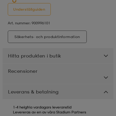
Behöver du hjälp?
Läs vår guide och lär dig välja rätt
underställ
.
Underställguiden
Art. nummer: 900996101
Säkerhets- och produktinformation
Hitta produkten i butik
Recensioner
Leverans & betalning