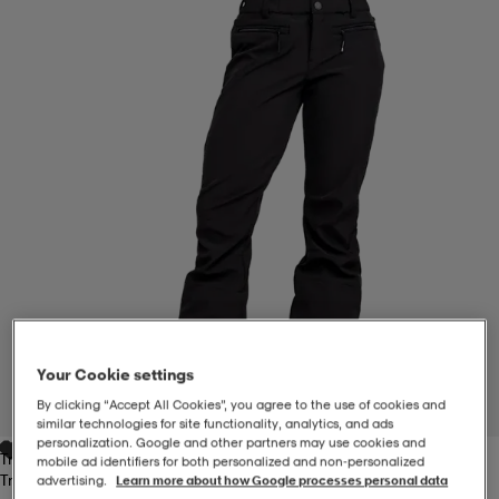
-BH
ngsskor
öjor & skjortor
ngsskor
ingsskor
ar
ingsskor
n
ingsskor
ts & toppar
or
n
kor
kor
öjor & skjortor
usskor
öjor & skjortor
skor
r
skor
n
tskor
Your Cookie settings
 & klänningar
or
r & pannband
or
 & klänningar
-/Tennisskor
By clicking “Accept All Cookies”, you agree to the use of cookies and
1
/
7
similar technologies for site functionality, analytics, and ads
personalization. Google and other partners may use cookies and
True Black_
r
andy-/Handbollsskor
kar & vantar
andy-/Handbollsskor
ller
ler
mobile ad identifiers for both personalized and non‑personalized
True Black_
advertising.
Learn more about how Google processes personal data