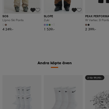
SOS
SLOPE
PEAK PERFORM
Lipno Ski Pants
Zuki
W Vertec 3l Pant
+1
4 249:-
1 539:-
2 399:-
Andra köpte även
2 för 99,90:-