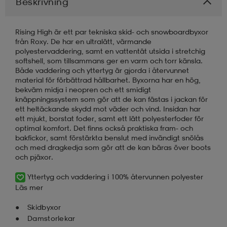
Beskrivning
läder
lbehör
r
lbehör
kläder
Rising High är ett par tekniska skid- och snowboardbyxor
från Roxy. De har en ultralätt, värmande
polyestervaddering, samt en vattentät utsida i stretchig
asögon
äder
r
softshell, som tillsammans ger en varm och torr känsla.
Både vaddering och yttertyg är gjorda i återvunnet
material för förbättrad hållbarhet. Byxorna har en hög,
bekväm midja i neopren och ett smidigt
r
s
knäppningssystem som gör att de kan fästas i jackan för
ett heltäckande skydd mot väder och vind. Insidan har
ett mjukt, borstat foder, samt ett lätt polyesterfoder för
optimal komfort. Det finns också praktiska fram- och
äder
ård
äder
bakfickor, samt förstärkta benslut med invändigt snölås
och med dragkedja som gör att de kan bäras över boots
och pjäxor.
s
s
Yttertyg och vaddering i 100% återvunnen polyester
Läs mer
Skidbyxor
ård
ård
Damstorlekar