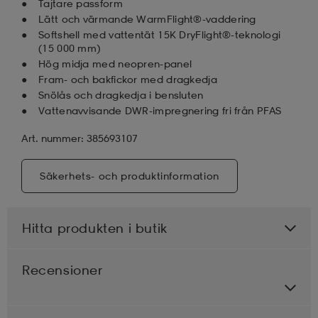
Tajtare passform
Lätt och värmande WarmFlight®-vaddering
Softshell med vattentät 15K DryFlight®-teknologi
(15 000 mm)
Hög midja med neopren-panel
Fram- och bakfickor med dragkedja
Snölås och dragkedja i bensluten
Vattenavvisande DWR-impregnering fri från PFAS
Art. nummer: 385693107
Säkerhets- och produktinformation
Hitta produkten i butik
Recensioner