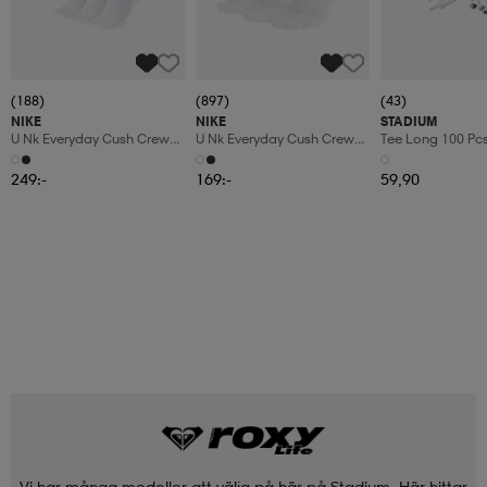
(188)
(897)
(43)
NIKE
NIKE
STADIUM
U Nk Everyday Cush Crew
U Nk Everyday Cush Crew
Tee Long 100 Pc
6pr-Bd
3pr
249:-
169:-
59,90
Vi har många modeller att välja på här på Stadium. Här hittar